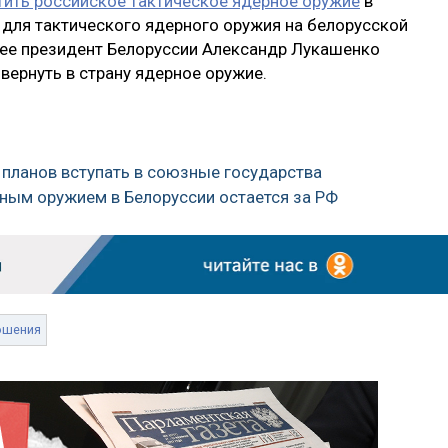
тить российское тактическое ядерное оружие
в
 для тактического ядерного оружия на белорусской
нее президент Белоруссии Александр Лукашенко
 вернуть в страну ядерное оружие.
ет планов вступать в союзные государства
ерным оружием в Белоруссии остается за РФ
ошения