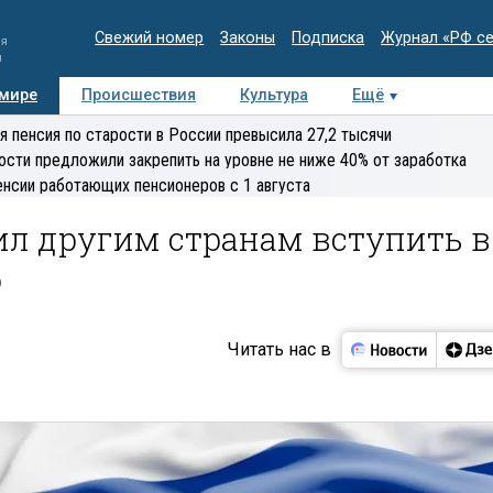
Свежий номер
Законы
Подписка
Журнал «РФ с
ия
и
 мире
Происшествия
Культура
Ещё
Медиацентр
Интервью
Колумнисты
Делова
я пенсия по старости в России превысила 27,2 тысячи
эксперт
ости предложили закрепить на уровне не ниже 40% от заработка
енсии работающих пенсионеров с 1 августа
л другим странам вступить в
о
Читать нас в