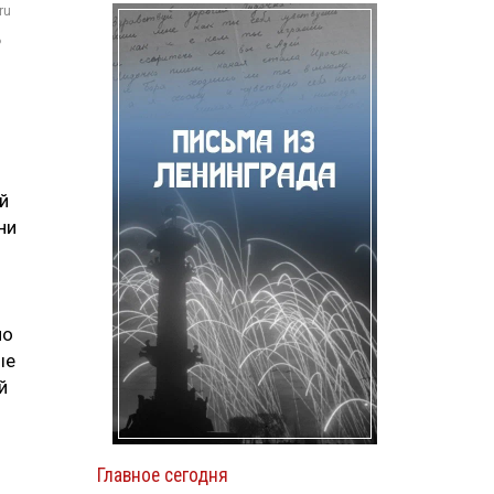
ru
о
й
ни
но
ые
й
Главное сегодня