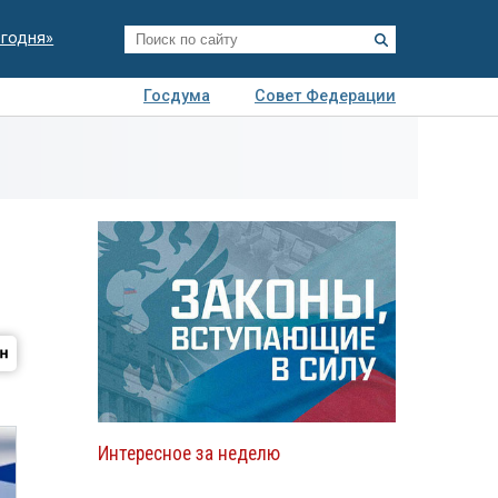
егодня»
Госдума
Совет Федерации
я
Авто
Недвижимость
Технологии
иза
Интересное за неделю