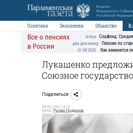
Издание
Федерального Собран
Российской Федераци
Политика
Экономика
Общество
В
Все о пенсиях
Фото
Авторы
Персоны
Мнения
Регионы
Соцфонд: Средня
вчера
Пенсию по стар
два дня назад
в России
Как изменятся п
01.08.2026
Лукашенко предложи
Союзное государств
Поделиться
28.05.2023 14:29
Автор:
Руслан Грудцинов