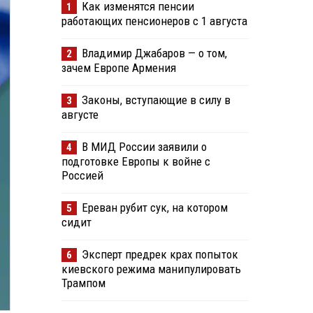
Как изменятся пенсии
1
работающих пенсионеров с 1 августа
Владимир Джабаров — о том,
2
зачем Европе Армения
Законы, вступающие в силу в
3
августе
В МИД России заявили о
4
подготовке Европы к войне с
Россией
Ереван рубит сук, на котором
5
сидит
Эксперт предрек крах попыток
6
киевского режима манипулировать
Трампом