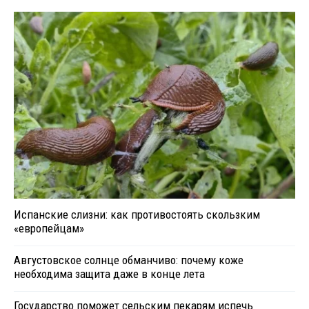
Испанские слизни: как противостоять скользким
«европейцам»
Августовское солнце обманчиво: почему коже
необходима защита даже в конце лета
Государство поможет сельским пекарям испечь