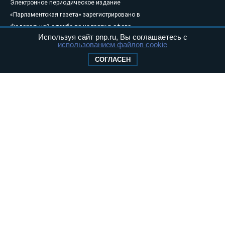
Электронное периодическое издание
«Парламентская газета» зарегистрировано в
Федеральной службе по надзору в сфере
Используя сайт pnp.ru, Вы соглашаетесь с
связи, информационных технологий и
использованием файлов cookie
массовых коммуникаций (Роскомнадзор) 05
СОГЛАСЕН
августа 2011 года. 18+
Свидетельство о регистрации Эл № ФС77-
46097
Учредитель — АНО «Парламентская газета»
Исполняющий обязанности главного
редактора — Абдуллаев М.Р.
Тел.: +7 (495) 637–69–79 E-mail:
pg@pnp.ru
«Парламентская газета» - официальное еженедельное издание
Федерального Собрания РФ. Издается с 1997 года. Учредители
газеты - Государственная Дума и Совет Федерации РФ. Официальный
публикатор федеральных конституционных законов, федеральных
законов и актов палат Федерального Собрания. «Парламентская
газета» имеет пункты печати и представительства в десяти субъектах
федерации.
Сайт «Парламентской газеты» - это оперативные новости и