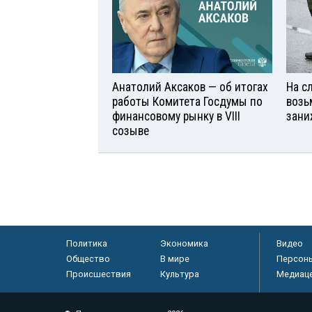
Анатолий Аксаков — об итогах
На с
работы Комитета Госдумы по
возь
финансовому рынку в VIII
зани
созыве
Политика
Экономика
Видео
Общество
В мире
Персон
Происшествия
Культура
Медиац