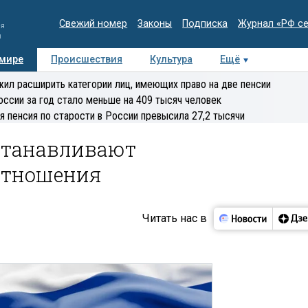
Свежий номер
Законы
Подписка
Журнал «РФ с
ия
и
 мире
Происшествия
Культура
Ещё
Медиацентр
Интервью
Колумнисты
Делова
ил расширить категории лиц, имеющих право на две пенсии
эксперт
оссии за год стало меньше на 409 тысяч человек
я пенсия по старости в России превысила 27,2 тысячи
станавливают
отношения
Читать нас в