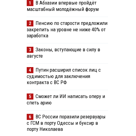
В Абхазии впервые пройдёт
1
масштабный молодёжный форум
Пенсию по старости предложили
2
закрепить на уровне не ниже 40% от
заработка
Законы, вступающие в силу в
3
августе
Путин расширил список лиц с
4
судимостью для заключения
контракта с ВС РФ
Сможет ли ИИ написать оперу и
5
спеть арию
ВС России поразили резервуары
6
с ГСМ в порту Одессы и буксир в
порту Николаева