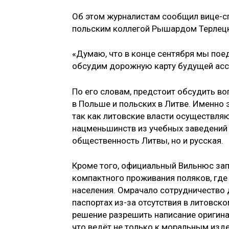
Об этом журналистам сообщил вице-с
польским коллегой Рышардом Терлец
«Думаю, что в конце сентября мы поед
обсудим дорожную карту будущей асса
По его словам, предстоит обсудить во
в Польше и польских в Литве. Именно
так как литовские власти осуществл
нацменьшинств из учебных заведений 
общественность Литвы, но и русская.
Кроме того, официальный Вильнюс зап
компактного проживания поляков, где
населения. Омрачало сотрудничество 
паспортах из-за отсутствия в литовско
решение разрешить написание оригина
что ведёт не только к моральным изд