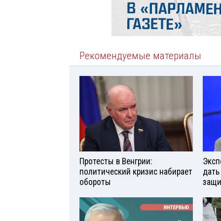
Рекомендуемые материалы
Протесты в Венгрии:
Эксп
политический кризис набирает
дать
обороты
защи