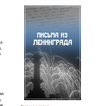
ол
,
в
ял
,
ре