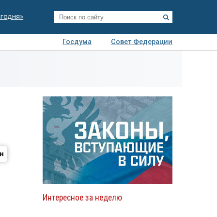
егодня»
Госдума
Совет Федерации
я
Авто
Недвижимость
Технологии
иза
Интересное за неделю