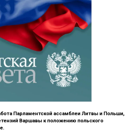
работа Парламентской ассамблеи Литвы и Польши,
ретензий Варшавы к положению польского
е.