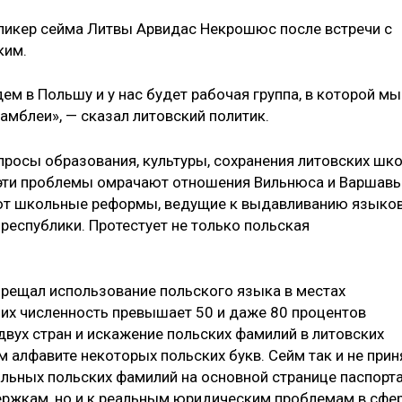
пикер сейма Литвы Арвидас Некрошюс после встречи с
ким.
ем в Польшу и у нас будет рабочая группа, в которой мы
мблеи», — сказал литовский политик.
просы образования, культуры, сохранения литовских шк
 эти проблемы омрачают отношения Вильнюса и Варшавы
яют школьные реформы, ведущие к выдавливанию языко
республики. Протестует не только польская
рещал использование польского языка в местах
 их численность превышает 50 и даже 80 процентов
двух стран и искажение польских фамилий в литовских
м алфавите некоторых польских букв. Сейм так и не прин
льных польских фамилий на основной странице паспорта
ержкам, но и к реальным юридическим проблемам в сфе