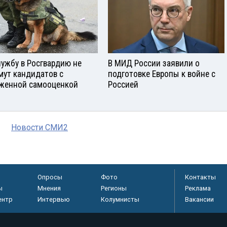
лужбу в Росгвардию не
В МИД России заявили о
мут кандидатов с
подготовке Европы к войне с
женной самооценкой
Россией
Новости СМИ2
Опросы
Фото
Контакты
ы
Мнения
Регионы
Реклама
ентр
Интервью
Колумнисты
Вакансии