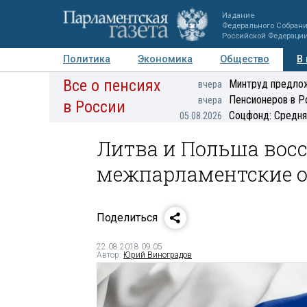
Издание
Федерального Собран
Российской Федераци
Политика
Экономика
Общество
В
Все о пенсиях
Фото
Авторы
Персоны
Мнения
Регионы
Минтруд предлож
вчера
Пенсионеров в Р
вчера
в России
Соцфонд: Средня
05.08.2026
Литва и Польша вос
межпарламентские 
Поделиться
22.08.2018 09:05
Автор:
Юрий Виноградов