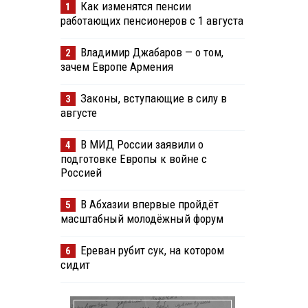
Как изменятся пенсии
1
работающих пенсионеров с 1 августа
Владимир Джабаров — о том,
2
зачем Европе Армения
Законы, вступающие в силу в
3
августе
В МИД России заявили о
4
подготовке Европы к войне с
Россией
В Абхазии впервые пройдёт
5
масштабный молодёжный форум
Ереван рубит сук, на котором
6
сидит