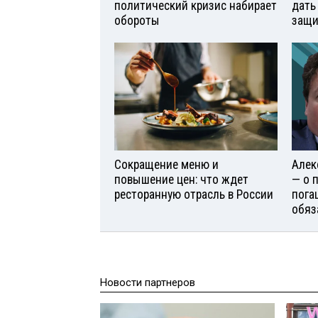
политический кризис набирает
дать
обороты
защи
Сокращение меню и
Алек
повышение цен: что ждет
— о 
ресторанную отрасль в России
пога
обяз
Новости партнеров