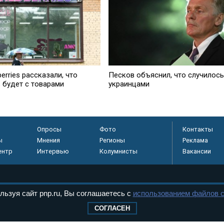
berries рассказали, что
Песков объяснил, что случилось
ь будет с товарами
украинцами
Опросы
Фото
Контакты
ы
Мнения
Регионы
Реклама
ентр
Интервью
Колумнисты
Вакансии
регистрировано в
льзуя сайт pnp.ru, Вы соглашаетесь с
использованием файлов c
 технологий и
СОГЛАСЕН
8+