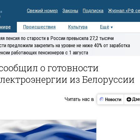
Свежий номер
Законы
Подписка
Журнал «РФ с
ия
и
 мире
Происшествия
Культура
Ещё
Медиацентр
Интервью
Колумнисты
Делова
яя пенсия по старости в России превысила 27,2 тысячи
эксперт
сти предложили закрепить на уровне не ниже 40% от заработка
енсии работающих пенсионеров с 1 августа
сообщил о готовности
лектроэнергии из Белоруссии
Читать нас в