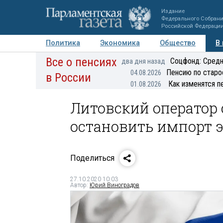
Издание
Федерального Собран
Российской Федераци
Политика
Экономика
Общество
В
Все о пенсиях
Фото
Авторы
Персоны
Мнения
Регионы
Соцфонд: Средн
два дня назад
Пенсию по старо
04.08.2026
в России
Как изменятся п
01.08.2026
Литовский оператор 
остановить импорт э
Поделиться
27.10.2020 10:03
Автор:
Юрий Виноградов