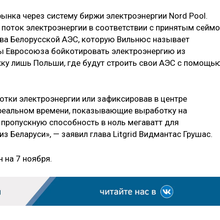
рынка через систему биржи электроэнергии Nord Pool.
 поток электроэнергии в соответствии с принятым сейм
тва Белорусской АЭС, которую Вильнюс называет
ны Евросоюза бойкотировать электроэнергию из
жку лишь Польши, где будут строить свои АЭС с помощь
тки электроэнергии или зафиксировав в центре
в реальном времени, показывающие выработку на
 пропускную способность в ноль мегаватт для
з Беларуси», — заявил глава Litgrid Видмантас Грушас.
 на 7 ноября.