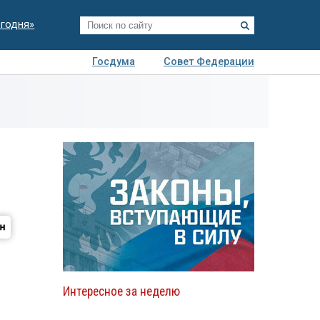
егодня»
Госдума
Совет Федерации
я
Авто
Недвижимость
Технологии
иза
Интересное за неделю