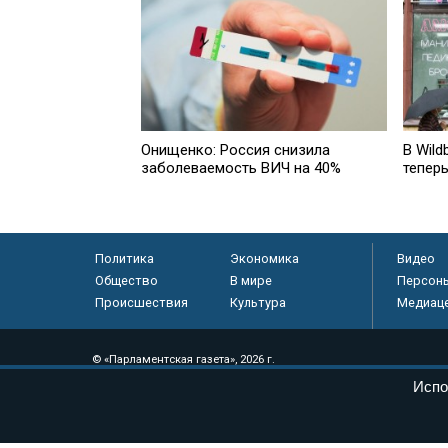
Онищенко: Россия снизила
В Wild
заболеваемость ВИЧ на 40%
тепер
Политика
Экономика
Видео
Общество
В мире
Персон
Происшествия
Культура
Медиац
© «Парламентская газета», 2026 г.
Электронное периодическое издание «Парламентская газета» за
Испо
Федеральной службе по надзору в сфере связи, информационных
массовых коммуникаций (Роскомнадзор) 05 августа 2011 года. 1
Свидетельство о регистрации Эл № ФС77-46097