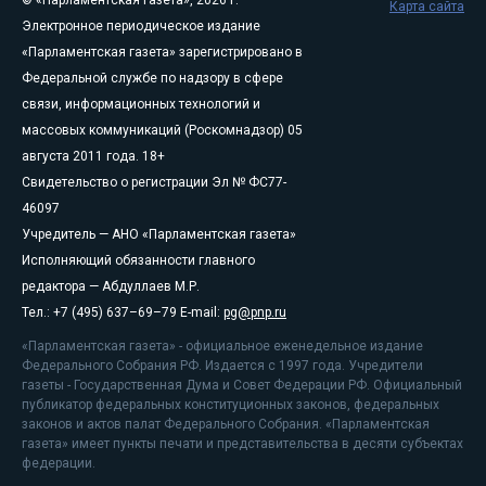
© «Парламентская газета», 2026 г.
Карта сайта
Электронное периодическое издание
«Парламентская газета» зарегистрировано в
Федеральной службе по надзору в сфере
связи, информационных технологий и
массовых коммуникаций (Роскомнадзор) 05
августа 2011 года. 18+
Свидетельство о регистрации Эл № ФС77-
46097
Учредитель — АНО «Парламентская газета»
Исполняющий обязанности главного
редактора — Абдуллаев М.Р.
Тел.: +7 (495) 637–69–79 E-mail:
pg@pnp.ru
«Парламентская газета» - официальное еженедельное издание
Федерального Собрания РФ. Издается с 1997 года. Учредители
газеты - Государственная Дума и Совет Федерации РФ. Официальный
публикатор федеральных конституционных законов, федеральных
законов и актов палат Федерального Собрания. «Парламентская
газета» имеет пункты печати и представительства в десяти субъектах
федерации.