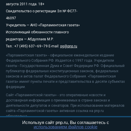
августа 2011 года. 18+
Свидетельство о регистрации Эл № ФС77-
46097
Учредитель — АНО «Парламентская газета»
Исполняющий обязанности главного
редактора — Абдуллаев М.Р.
Тел.: +7 (495) 637–69–79 E-mail:
pg@pnp.ru
«Парламентская газета» - официальное еженедельное издание
Федерального Собрания РФ. Издается с 1997 года. Учредители
газеты - Государственная Дума и Совет Федерации РФ. Официальный
публикатор федеральных конституционных законов, федеральных
законов и актов палат Федерального Собрания. «Парламентская
газета» имеет пункты печати и представительства в десяти субъектах
федерации.
Сайт «Парламентской газеты» - это оперативные новости и
достоверная информация о принимаемых в стране законах и
деятельности депутатов и сенаторов. При использовании материалов
сайта «Парламентской газеты» активная ссылка на pnp.ru
обязательна.
Используя сайт pnp.ru, Вы соглашаетесь с
На информационном ресурсе применяются
рекомендательные
использованием файлов cookie
технологии