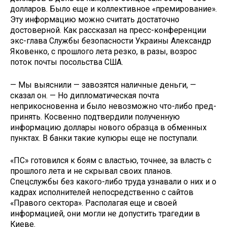
долларов. Было еще и коллективное «премирование».
Эту информацию можно считать доста­точно
достоверной. Как рассказал на пресс-конференции
экс-глава Службы безопасности Украины Александр
Яковенко, с прошлого лета резко, в разы, возрос
поток почты посольства США.
— Мы выяснили — завозятся налич­ные деньги, —
сказал он. — Но дипло­матическая почта
неприкосновенна и было невозможно что-либо пред­
принять. Косвенно подтвердили полу­ченную
информацию доллары нового образца в обменных
пунктах. В банки такие купюры еще не поступали.
«ПС» готовился к боям с властью, точнее, за власть с
прошлого лета и не скрывал своих планов.
Спецслужбы без какого-либо труда узнавали о них и о
кадрах исполнителей непосред­ственно с сайтов
«Правого сектора». Располагая еще и своей
информаци­ей, они могли не допустить трагедии в
Киеве.