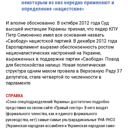
некоторым из них нередко применяют и
определение «нацистские»
И вполне обоснованно. В октябре 2012 года Суд
высшей инстанции Украины признал, что лидер КПУ
Петр Симоненко имел все основания назвать
«Свободу» на­цистской партией. В декабре 2012 года
Европарламент выразил обеспокоен­ность ростом
националистических настроений на Украине,
выраженных в поддержке партии «Свобода». Повод
для беспокойства налицо. Новая по­литическая
структура одним махом провела в Верховную Раду 37
депута­тов, стала четвертой по численности в
парламенте.
СПРАВКА
«Союз спецподраз­делений Украины» достаточно подробно
представил на своем сайте «Правый сектор». В него входят
(формального членства, как и единого формального
руководства, нет) самые-самые ультрарадикальные УНА-УНСО
(Украинская народная ассамблея и Украинская народная само­