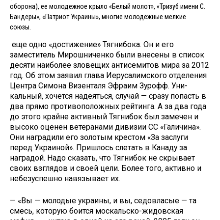
оборона), ее молодежное крыло «Белый молот», «Тризуб имени С.
Бандеры», «Патриот Украины», многие молодежные мелкие
союзы.
еще одно «достижение» Тягнибока. Он и его
заместитель Мирошни­ченко были внесены в список
десяти наиболее зловещих антисемитов мира за 2012
год. Об этом заявил глава Ие­русалимского отделения
Центра Си­мона Визенталя Эфраим Зурофф. Уни­
кальный, хочется надеяться, случай — сразу попасть в
два прямо противо­положных рейтинга. А за два года
до этого крайне активный Тягнибок был замечен и
высоко оценен ветеранами дивизии СС «Галичина».
Они награди­ли его золотым крестом «За заслуги
перед Украиной». Пришлось слетать в Канаду за
наградой. Надо сказать, что Тягнибок не скрывает
своих взглядов и своей цели. Более того, активно и
небезуспешно навязывает их.
— «Вы — молодые украины, и вы, се­довласые — та
смесь, которую боится москальско-жидовская