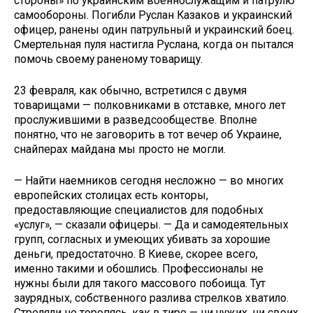
сторо­ны» по украинским военнослужащим и патрулю
самообороны. Погибли Рус­лан Казаков и украинский
офицер, ра­нены один патрульный и украинский боец.
Смертельная пуля настигла Рус­лана, когда он пытался
помочь своему раненому товарищу.
23 февраля, как обычно, встретился с двумя
товарищами — полковниками в отставке, много лет
прослужившими в разведсообществе. Вполне
понятно, что не заговорить в тот вечер об Украине,
снайперах майдана мы просто не могли.
— Найти наемников сегодня не­сложно — во многих
европейских сто­лицах есть конторы,
предоставляющие специалистов для подобных
«услуг», — сказали офицеры. — Да и самодея­тельных
групп, согласных и умеющих убивать за хорошие
деньги, предостаточно. В Киеве, скорее всего,
именно такими и обошлись. Профессионалы не
нужны были для такого массового побоища. Тут
заурядных, собственного разлива стрелков хватило.
Стреляли не торопясь, как в тире — ни чужих, ни своих