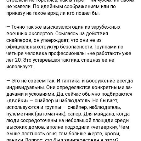
не жалели. По идейным со­ображениям или по
приказу на такое вряд ли кто пошел бы.
— Точно так же высказался один из зарубежных
военных экспертов. Ссы­лаясь на действия
снайперов, он ут­верждает, что они не из
официальныхструктур безопасности. Группами по
четыре человека профессионалы «не работают» уже
лет 20. Это устаревшая тактика, спецназ ее не
использует.
— Это не совсем так. И тактика, и вооружение всегда
индивидуальны. Они определяются конкретными за­
дачами и условиями. Да, сейчас обыч­но подбираются
«двойки» — снайпер и наблюдатель. Но бывает,
используют­ся и группы — снайпер, наблюдатель,
пулеметчик (автоматчик), сапер. Для майдана, когда
люди сосредоточены на небольшой площади среди
высоких домов, вполне подходили «четверки». Чем
выше плотность огня, тем больше жертв, крови,
паники. Вопрос: кто был заинтересован в этом?