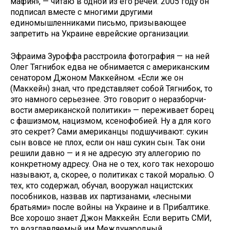
мафия», — чи­таю в одной из его речей. 2005 году он
подписал вместе с многими другими
единомышленниками письмо, призы­вающее
запретить на Украине еврей­ские организации.
Эфраима
Зуроффа расстроила фотография — на ней
Олег Тягнибок едва не обнимается с американским
сенатором Джоном Маккейном. «Если же он
(Маккейн) знал, что представ­ляет собой Тягнибок, то
это намного серьезнее. Это говорит о неразборчи­
вости американской политики» — пе­реживает борец
с фашизмом, нациз­мом, ксенофобией. Ну а для кого
это секрет? Сами американцы подшучи­вают: сукин
сын вовсе не плох, если он наш сукин сын. Так они
решили давно — и я не адресую эту аллегорию по
конкретному адресу. Она не о тех, кого так нехорошо
называют, а, ско­рее, о политиках с такой моралью. О
тех, кто содержал, обучал, вооружал нацистских
пособников, назвав их партизанами, «лесными
братьями» по­сле войны на Украине и в Прибалти­ке.
Все хорошо знает Джон Маккейн. Если верить СМИ,
то возглавляемый им Международный