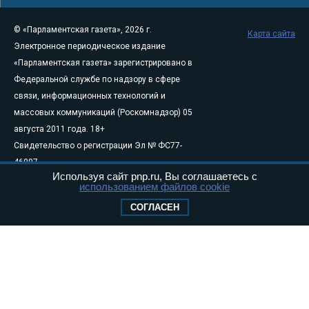
© «Парламентская газета», 2026 г.
Карта сайта
Электронное периодическое издание
«Парламентская газета» зарегистрировано в
Федеральной службе по надзору в сфере
связи, информационных технологий и
массовых коммуникаций (Роскомнадзор) 05
августа 2011 года. 18+
Свидетельство о регистрации Эл № ФС77-
46097
Используя сайт pnp.ru, Вы соглашаетесь с
Учредитель — АНО «Парламентская газета»
использованием файлов cookie
Исполняющий обязанности главного
СОГЛАСЕН
редактора — Абдуллаев М.Р.
Тел.: +7 (495) 637–69–79 E-mail:
pg@pnp.ru
«Парламентская газета» - официальное еженедельное издание
Федерального Собрания РФ. Издается с 1997 года. Учредители
газеты - Государственная Дума и Совет Федерации РФ. Официальный
публикатор федеральных конституционных законов, федеральных
законов и актов палат Федерального Собрания. «Парламентская