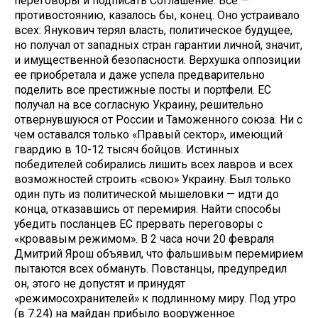
переговоры и подписать Соглашение. Все —
противостоянию, казалось бы, конец. Оно устраивало
всех: Янукович терял власть, полити­ческое будущее,
но получал от запад­ных стран гарантии личной, значит,
и имущественной безопасности. Вер­хушка оппозиции
ее приобретала и даже успела предварительно
поделить все престижные посты и портфели. ЕС
получал на все согласную Украину, ре­шительно
отвернувшуюся от России и Таможенного союза. Ни с
чем оставал­ся только «Правый сектор», имеющий
гвардию в 10-12 тысяч бойцов. Истин­ных
победителей собирались лишить всех лавров и всех
возможностей строить «свою» Украину. Был только
один путь из политической мышелов­ки — идти до
конца, отказавшись от перемирия. Найти способы
убедить посланцев ЕС прервать переговоры с
«кровавым режимом». В 2 часа ночи 20 февраля
Дмитрий Ярош объявил, что фальшивым перемирием
пытаются всех обмануть. Повстанцы, предупре­дил
он, этого не допустят и принудят
«режимосохранителей» к подлинному миру. Под утро
(в 7.24) на майдан при­было вооруженное