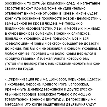
российский, то хотя бы крым­ский след. И нагнетание
страстей вокруг Крыма тоже не удивительно —
отвлекает внимание от бойни в Ки­еве. Иначе будет
крепнуть осознание порочности новой «демократии»,
за­мешанной на крови людей, мечтаю­щих о
подлинном народовластии. Увы, и мертвых, и живых
в очередной раз обманули. Прежних олигархов,
правя­щих Украиной, даже повысили. Вот и вся
«революция». «Правый сектор» обе­щает ее довести
до конца. Как бы он не оказался и концом Украины. В
лю­бом случае, проявивший волю Крым вернулся в
«родную гавань». Избежал участи, которую ему
уготовили демо­краты с нацистскими «золотыми кре­
стами» на груди.
«…Украинизация Крыма, Донбасса, Харькова, Одессы,
Николаева, Херсона, Кривого Рога, Запорожья,
Кременчуга, Днепродзержинска и других русско­
язычных городов возможна только с помощью
тоталитарной военной диктатуры, репрессивными
метода­ми. Это когда защитникам двуязычия будут