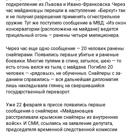
подкрепление из Львова и Ивано-Франковска. Через
час майдановцы перешли в наступление. «Беркут» так
и не получил разрешения применять огнестрельное
оружие. Тут же поступило сообщение в МВД: «Из окон
консерватории (расположена на майдане) ведется
прицельный огонь — ранены четыре милиционера.
Через час еще одно сообщение — 20 человек ранены
снайперами. Появи­лись первые убитые и раненые
боеви­ки. Многие пулями в спину, затылок, шею — то
есть огонь велся из тыла, с майдана. Погибло 20
человек — «рядо­вых», не обученных. Снайперы с за­
данием справились — вся дальнейшая дипломатия
лишь накладывала глянец на свершившийся
государственный переворот.
Уже 22 февраля в прессе появились первые
сообщения о снайперах. «Майдановцев
расстреливали крымские снайперы из внутренних
войск». И СМИ, ссылаясь на заявление депутата,
председателя временной следственной комиссии