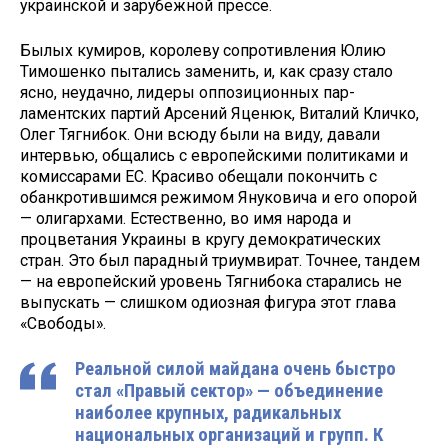
украинской и зару­бежной прессе.
Былых кумиров, королеву сопро­тивления Юлию
Тимошенко пытались заменить, и, как сразу стало
ясно, не­удачно, лидеры оппозиционных пар­
ламентских партий Арсений Яценюк, Виталий Кличко,
Олег Тягнибок. Они всюду были на виду, давали
интервью, общались с европейскими политиками и
комиссарами ЕС. Красиво обещали покончить с
обанкротившимся режи­мом Януковича и его опорой
— оли­гархами. Естественно, во имя народа и
процветания Украины в кругу демо­кратических
стран. Это был парадный триумвират. Точнее, тандем
— на евро­пейский уровень Тягнибока старались не
выпускать — слишком одиозная фи­гура этот глава
«Свободы».
Реальной силой майдана очень бы­стро
стал «Правый сектор» — объеди­нение
наиболее крупных, радикальных
национальных организаций и групп. К