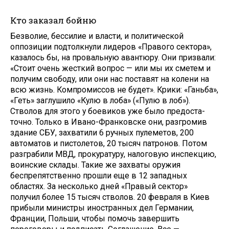
Кто заказал бойню
Безволие, бессилие и власти, и полити­ческой
оппозиции подтолкнули лиде­ров «Правого сектора»,
казалось бы, на провальную авантюру. Они призвали:
«Стоит очень жесткий вопрос — или мы их сметем и
получим свободу, или они нас поставят на колени на
всю жизнь. Компромиссов не будет». Кри­ки: «Ганьба»,
«Геть» заглушило «Кулю в лоба» («Пулю в лоб»).
Стволов для этого у боевиков уже было предоста­
точно. Только в Ивано-Франковске они, разгромив
здание СБУ, захватили 6 ручных пулеметов, 200
автоматов и пистолетов, 20 тысяч патронов. Потом
разграбили МВД, прокуратуру, нало­говую инспекцию,
воинские склады. Такие же захваты оружия
беспрепят­ственно прошли еще в 12 западных
областях. За несколько дней «Пра­вый сектор»
получил более 15 тысяч стволов. 20 февраля в Киев
прибыли министры иностранных дел Герма­нии,
Франции, Польши, чтобы помочь завершить