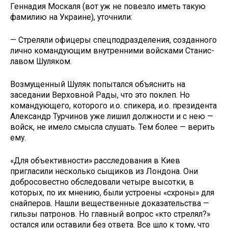
Геннадия Москаля (вот уж не повезло иметь такую
фамилию на Украине), уточнили:
— Стреляли офицеры спецподраз­деления, созданного
лично командую­щим внутренними войсками Станис­
лавом Шуляком.
Возмущенный Шуляк попытался объяснить на
заседании Верховной Ра­ды, что это поклеп. Но
командующего, которого и.о. спикера, и.о. президента
Александр Турчинов уже лишил долж­ности и с нею —
войск, не имело смыс­ла слушать. Тем более — верить
ему.
«Для объективности» расследования в Киев
пригласили несколько сыщиков из Лондона. Они
добросовестно обсле­довали четыре высотки, в
которых, по их мнению, были устроены «схроны» для
снайперов. Нашли вещественные доказательства —
гильзы патронов. Но главный вопрос «кто стрелял?»
остался или оставили без ответа. Все шло к то­му, что