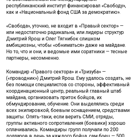
республиканский институт финансировал «Свободу»,
как и «Национальный фонд США за демократию».
«Свобода», уточню, не входит в «Правый сектор» —
или недостаточ­но радикальна, или лидеры структур
Дмитрий Ярош и Олег Тягнибок слиш­ком
амбициозны, чтобы «обниматься» даже на майдане.
Но то, что и они, и ведомые ими соратники — тесные
пар­тнеры, несомненно.
Командир «Правого сектора» и «Тризуба» —
(«проводник») Дмитрий Ярош. Ему удалось создать, не
без помощи специалистов со стороны, эффективный
координационный центр, реальный главный штаб
май­дана, организовать приток бойцов, их
обмундирование, обучение. Они выделялись среди
всех экипировкой, боевым оснащением, средствами
за­щиты. Опять-таки, если верить СМИ, отряды,
группы активного сопротив­ления (боевики) хорошо
оплачива­лись. Командиры групп получали по 200
долларов в день за каждого бойца, сам боец — 500