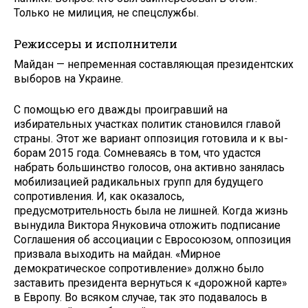
Только не ми­лиция, не спецслужбы.
Режиссеры и исполнители
Майдан — непременная составляющая президентских
выборов на Украине.
С помощью его дважды проигравший на
избирательных участках политик становился главой
страны. Этот же вариант оппозиция готовила и к вы­
борам 2015 года. Сомневаясь в том, что удастся
набрать большинство го­лосов, она активно занялась
мобили­зацией радикальных групп для буду­щего
сопротивления. И, как оказалось,
предусмотрительность была не лиш­ней. Когда жизнь
вынудила Виктора Януковича отложить подписание
Со­глашения об ассоциации с Евросою­зом, оппозиция
призвала выходить на майдан. «Мирное
демократическое со­противление» должно было
заставить президента вернуться к «дорожной карте»
в Европу. Во всяком случае, так это подавалось в