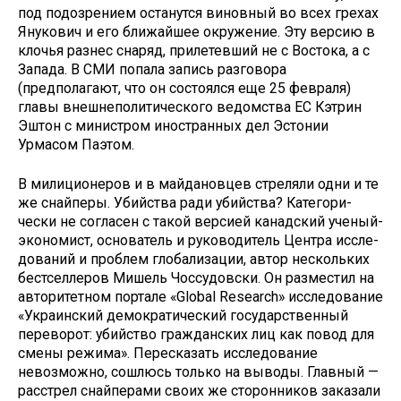
под подозрением останутся ви­новный во всех грехах
Янукович и его ближайшее окружение. Эту версию в
клочья разнес снаряд, прилетевший не с Востока, а с
Запада. В СМИ попала запись разговора
(предполагают, что он состоялся еще 25 февраля)
главы внешнеполитического ведомства ЕС Кэтрин
Эштон с министром иностран­ных дел Эстонии
Урмасом Паэтом.
В милиционеров и в майдановцев стреляли одни и те
же снайперы. Убийства ради убийства? Категори­
чески не согласен с такой версией канадский ученый-
экономист, осно­ватель и руководитель Центра иссле­
дований и проблем глобализации, ав­тор нескольких
бестселлеров Мишель Чоссудовски. Он разместил на
авто­ритетном портале «Globаl Resеarch» исследование
«Украинский демокра­тический государственный
переворот: убийство гражданских лиц как повод для
смены режима». Пересказать ис­следование
невозможно, сошлюсь только на выводы. Главный —
рас­стрел снайперами своих же сторон­ников заказали