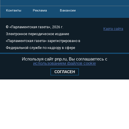
Контакты
Реклама
Вакансии
© «Парламентская газета», 2026 г.
Карта сайта
Электронное периодическое издание
«Парламентская газета» зарегистрировано в
Федеральной службе по надзору в сфере
связи, информационных технологий и
Используя сайт pnp.ru, Вы соглашаетесь с
массовых коммуникаций (Роскомнадзор) 05
использованием файлов cookie
августа 2011 года. 18+
СОГЛАСЕН
Свидетельство о регистрации Эл № ФС77-
46097
Учредитель — АНО «Парламентская газета»
Исполняющий обязанности главного
редактора — Абдуллаев М.Р.
Тел.: +7 (495) 637–69–79 E-mail:
pg@pnp.ru
«Парламентская газета» - официальное еженедельное издание
Федерального Собрания РФ. Издается с 1997 года. Учредители