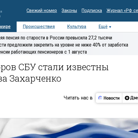
Свежий номер
Законы
Подписка
Журнал «РФ с
ия
и
 мире
Происшествия
Культура
Ещё
Медиацентр
Интервью
Колумнисты
Делова
яя пенсия по старости в России превысила 27,2 тысячи
эксперт
сти предложили закрепить на уровне не ниже 40% от заработка
енсии работающих пенсионеров с 1 августа
оров СБУ стали известны
ва Захарченко
Читать нас в