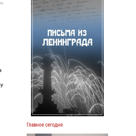
ko
в
шу
Главное сегодня