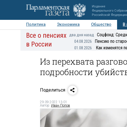
Издание
Федерального Собран
Российской Федераци
Политика
Экономика
Общество
В
Все о пенсиях
Фото
Авторы
Персоны
Мнения
Регионы
Соцфонд: Средн
два дня назад
Пенсию по старо
04.08.2026
в России
Как изменятся п
01.08.2026
Из перехвата разгов
подробности убийст
Поделиться
29.09.2022 13:01
Автор:
Иван Попов