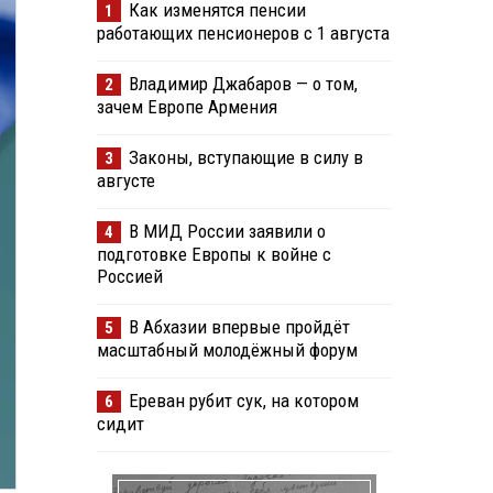
Как изменятся пенсии
1
работающих пенсионеров с 1 августа
Владимир Джабаров — о том,
2
зачем Европе Армения
Законы, вступающие в силу в
3
августе
В МИД России заявили о
4
подготовке Европы к войне с
Россией
В Абхазии впервые пройдёт
5
масштабный молодёжный форум
Ереван рубит сук, на котором
6
сидит