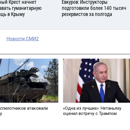
ный Крест начнет
Евкуров: Инструкторы
авать гуманитарную
подготовили более 140 тысяч
щь в Крыму
резервистов за полгода
Новости СМИ2
еспилотников атаковали
«Одна из лучших»: Нетаньяху
у
оценил встречу с Трампом