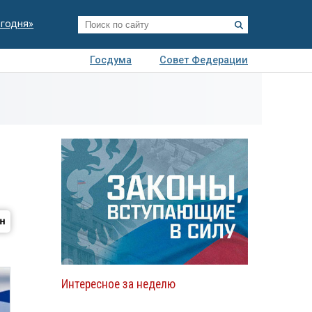
егодня»
Госдума
Совет Федерации
я
Авто
Недвижимость
Технологии
иза
Интересное за неделю