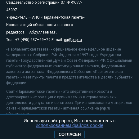
Свидетельство о регистрации Эл № ФС77-
46097
Учредитель — АНО «Парламентская газета»
Исполняющий обязанности главного
редактора — Абдуллаев М.Р.
Тел.: +7 (495) 637–69–79 E-mail:
pg@pnp.ru
«Парламентская газета» - официальное еженедельное издание
Федерального Собрания РФ. Издается с 1997 года. Учредители
газеты - Государственная Дума и Совет Федерации РФ. Официальный
публикатор федеральных конституционных законов, федеральных
законов и актов палат Федерального Собрания. «Парламентская
газета» имеет пункты печати и представительства в десяти субъектах
федерации.
Сайт «Парламентской газеты» - это оперативные новости и
достоверная информация о принимаемых в стране законах и
деятельности депутатов и сенаторов. При использовании материалов
сайта «Парламентской газеты» активная ссылка на pnp.ru
обязательна.
Используя сайт pnp.ru, Вы соглашаетесь с
На информационном ресурсе применяются
рекомендательные
использованием файлов cookie
технологии
Положение о защите персональных данных
СОГЛАСЕН