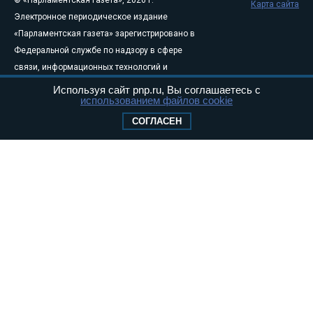
Карта сайта
Электронное периодическое издание
«Парламентская газета» зарегистрировано в
Федеральной службе по надзору в сфере
связи, информационных технологий и
массовых коммуникаций (Роскомнадзор) 05
Используя сайт pnp.ru, Вы соглашаетесь с
использованием файлов cookie
августа 2011 года. 18+
Свидетельство о регистрации Эл № ФС77-
СОГЛАСЕН
46097
Учредитель — АНО «Парламентская газета»
Исполняющий обязанности главного
редактора — Абдуллаев М.Р.
Тел.: +7 (495) 637–69–79 E-mail:
pg@pnp.ru
«Парламентская газета» - официальное еженедельное издание
Федерального Собрания РФ. Издается с 1997 года. Учредители
газеты - Государственная Дума и Совет Федерации РФ. Официальный
публикатор федеральных конституционных законов, федеральных
законов и актов палат Федерального Собрания. «Парламентская
газета» имеет пункты печати и представительства в десяти субъектах
федерации.