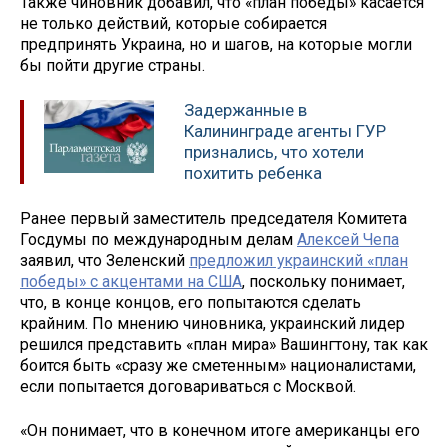
Также чиновник добавил, что «план победы» касается
не только действий, которые собирается
предпринять Украина, но и шагов, на которые могли
бы пойти другие страны.
Задержанные в
Калининграде агенты ГУР
признались, что хотели
похитить ребенка
Ранее первый заместитель председателя Комитета
Госдумы по международным делам
Алексей Чепа
заявил, что Зеленский
предложил украинский «план
победы» с акцентами на США
, поскольку понимает,
что, в конце концов, его попытаются сделать
крайним. По мнению чиновника, украинский лидер
решился представить «план мира» Вашингтону, так как
боится быть «сразу же сметенным» националистами,
если попытается договариваться с Москвой.
«Он понимает, что в конечном итоге американцы его