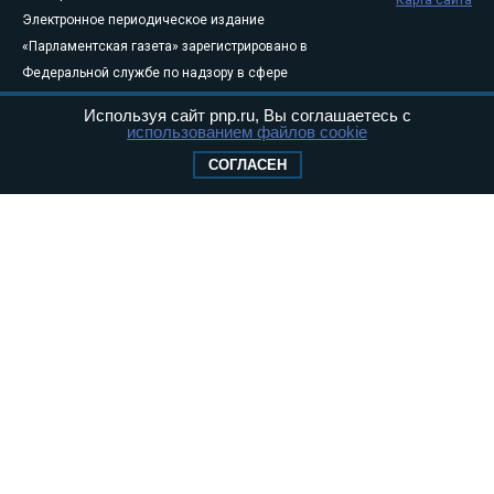
Электронное периодическое издание
«Парламентская газета» зарегистрировано в
Федеральной службе по надзору в сфере
связи, информационных технологий и
Используя сайт pnp.ru, Вы соглашаетесь с
массовых коммуникаций (Роскомнадзор) 05
использованием файлов cookie
августа 2011 года. 18+
СОГЛАСЕН
Свидетельство о регистрации Эл № ФС77-
46097
Учредитель — АНО «Парламентская газета»
Исполняющий обязанности главного
редактора — Абдуллаев М.Р.
Тел.: +7 (495) 637–69–79 E-mail:
pg@pnp.ru
«Парламентская газета» - официальное еженедельное издание
Федерального Собрания РФ. Издается с 1997 года. Учредители
газеты - Государственная Дума и Совет Федерации РФ. Официальный
публикатор федеральных конституционных законов, федеральных
законов и актов палат Федерального Собрания. «Парламентская
газета» имеет пункты печати и представительства в десяти субъектах
федерации.