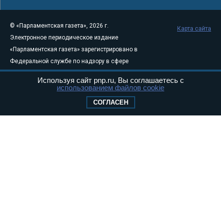
© «Парламентская газета», 2026 г.
Карта сайта
Электронное периодическое издание
«Парламентская газета» зарегистрировано в
Федеральной службе по надзору в сфере
связи, информационных технологий и
Используя сайт pnp.ru, Вы соглашаетесь с
массовых коммуникаций (Роскомнадзор) 05
использованием файлов cookie
августа 2011 года. 18+
СОГЛАСЕН
Свидетельство о регистрации Эл № ФС77-
46097
Учредитель — АНО «Парламентская газета»
Исполняющий обязанности главного
редактора — Абдуллаев М.Р.
Тел.: +7 (495) 637–69–79 E-mail:
pg@pnp.ru
«Парламентская газета» - официальное еженедельное издание
Федерального Собрания РФ. Издается с 1997 года. Учредители
газеты - Государственная Дума и Совет Федерации РФ. Официальный
публикатор федеральных конституционных законов, федеральных
законов и актов палат Федерального Собрания. «Парламентская