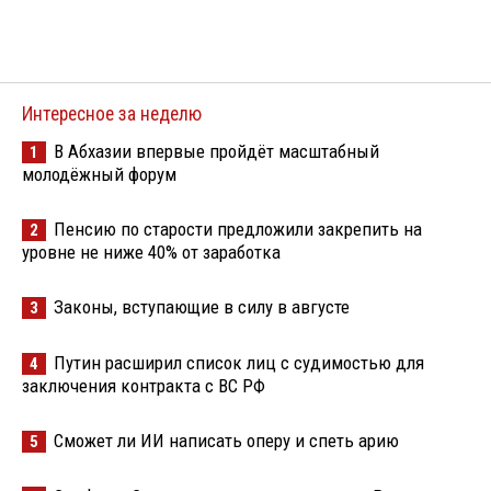
Интересное за неделю
В Абхазии впервые пройдёт масштабный
1
молодёжный форум
Пенсию по старости предложили закрепить на
2
уровне не ниже 40% от заработка
Законы, вступающие в силу в августе
3
Путин расширил список лиц с судимостью для
4
заключения контракта с ВС РФ
Сможет ли ИИ написать оперу и спеть арию
5