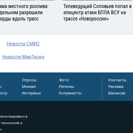
ама местного розлива:
Телеведущий Соловьев попал в
дельням разрешили
эпицентр атаки БПЛА ВСУ на
орды вдоль трасс
трассе «Новороссия»
Новости СМИ2
Новости МирТесен
Опросы
Фото
Контакты
ы
Мнения
Регионы
Реклама
ентр
Интервью
Колумнисты
Вакансии
регистрировано в
 технологий и
8+