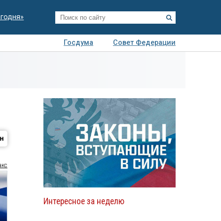
егодня»
Госдума
Совет Федерации
я
Авто
Недвижимость
Технологии
иза
акс
Интересное за неделю