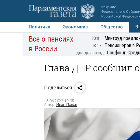
Издание
Федерального Собран
Российской Федераци
Политика
Экономика
Общество
В
Все о пенсиях
Фото
Авторы
Персоны
Мнения
Регионы
Минтруд предлож
20:01
Пенсионеров в Р
08:17
в России
Соцфонд: Средн
два дня назад
Глава ДНР сообщил о
Поделиться
16.06.2022 19:05
Автор:
Иван Попов