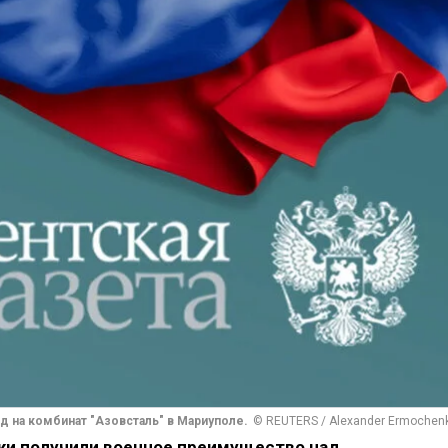
д на комбинат "Азовсталь" в Мариуполе.
© REUTERS / Alexander Ermochen
ки получили военное преимущество над