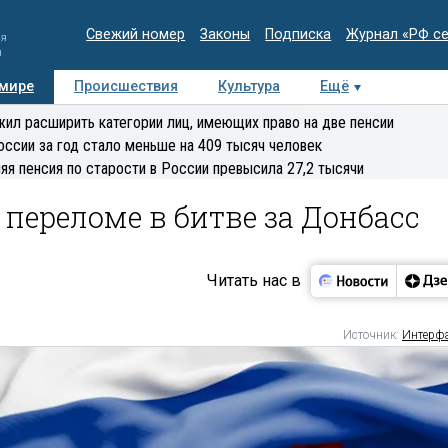
Свежий номер
Законы
Подписка
Журнал «РФ с
ия
и
 мире
Происшествия
Культура
Ещё
Медиацентр
Интервью
Колумнисты
Делова
ил расширить категории лиц, имеющих право на две пенсии
эксперт
оссии за год стало меньше на 409 тысяч человек
яя пенсия по старости в России превысила 27,2 тысячи
 переломе в битве за Донбасс
Читать нас в
Источник:
Интерф