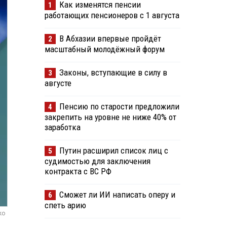
Как изменятся пенсии
1
работающих пенсионеров с 1 августа
В Абхазии впервые пройдёт
2
масштабный молодёжный форум
Законы, вступающие в силу в
3
августе
Пенсию по старости предложили
4
закрепить на уровне не ниже 40% от
заработка
Путин расширил список лиц с
5
судимостью для заключения
контракта с ВС РФ
Сможет ли ИИ написать оперу и
6
спеть арию
ko