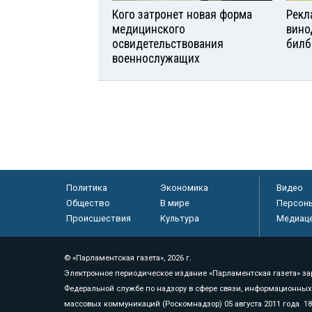
Кого затронет новая форма
Рекл
медицинского
вино
освидетельствования
билб
военнослужащих
Политика
Экономика
Видео
Общество
В мире
Персон
Происшествия
Культура
Медиац
© «Парламентская газета», 2026 г.
Электронное периодическое издание «Парламентская газета» за
Федеральной службе по надзору в сфере связи, информационных
массовых коммуникаций (Роскомнадзор) 05 августа 2011 года. 1