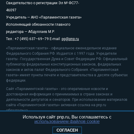
Свидетельство о регистрации Эл № ФС77-
46097
Учредитель — АНО «Парламентская газета»
Исполняющий обязанности главного
редактора — Абдуллаев М.Р.
Тел.: +7 (495) 637–69–79 E-mail:
pg@pnp.ru
«Парламентская газета» - официальное еженедельное издание
Федерального Собрания РФ. Издается с 1997 года. Учредители
газеты - Государственная Дума и Совет Федерации РФ. Официальный
публикатор федеральных конституционных законов, федеральных
законов и актов палат Федерального Собрания. «Парламентская
газета» имеет пункты печати и представительства в десяти субъектах
федерации.
Сайт «Парламентской газеты» - это оперативные новости и
достоверная информация о принимаемых в стране законах и
деятельности депутатов и сенаторов. При использовании материалов
сайта «Парламентской газеты» активная ссылка на pnp.ru
обязательна.
Используя сайт pnp.ru, Вы соглашаетесь с
На информационном ресурсе применяются
рекомендательные
использованием файлов cookie
технологии
Положение о защите персональных данных
СОГЛАСЕН