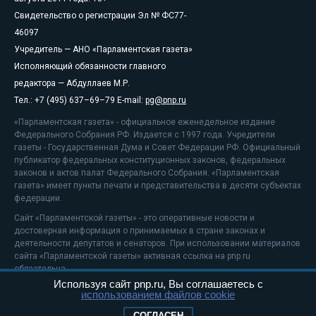
Свидетельство о регистрации Эл № ФС77-
46097
Учредитель — АНО «Парламентская газета»
Исполняющий обязанности главного
редактора — Абдуллаев М.Р.
Тел.: +7 (495) 637–69–79 E-mail:
pg@pnp.ru
«Парламентская газета» - официальное еженедельное издание
Федерального Собрания РФ. Издается с 1997 года. Учредители
газеты - Государственная Дума и Совет Федерации РФ. Официальный
публикатор федеральных конституционных законов, федеральных
законов и актов палат Федерального Собрания. «Парламентская
газета» имеет пункты печати и представительства в десяти субъектах
федерации.
Сайт «Парламентской газеты» - это оперативные новости и
достоверная информация о принимаемых в стране законах и
деятельности депутатов и сенаторов. При использовании материалов
сайта «Парламентской газеты» активная ссылка на pnp.ru
обязательна.
Используя сайт pnp.ru, Вы соглашаетесь с
На информационном ресурсе применяются
рекомендательные
использованием файлов cookie
технологии
Положение о защите персональных данных
СОГЛАСЕН