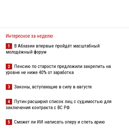
Интересное за неделю
В Абхазии впервые пройдёт масштабный
1
молодёжный форум
Пенсию по старости предложили закрепить на
2
уровне не ниже 40% от заработка
Законы, вступающие в силу в августе
3
Путин расширил список лиц с судимостью для
4
заключения контракта с ВС РФ
Сможет ли ИИ написать оперу и спеть арию
5