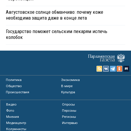
Августовское солнце обманчиво: почему коже
необходима защита даже в конце лета
Государство поможет сельским пекарям испечь
колобок
Политика
Экономика
Общество
В мире
Происшествия
Культура
Видео
Опросы
Фото
Персоны
Мнения
Регионы
Медиацентр
Интервью
Колумнисты