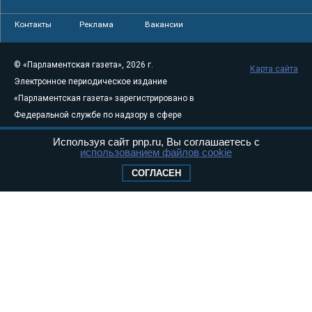
Контакты
Реклама
Вакансии
© «Парламентская газета», 2026 г.
Карта сайта
Электронное периодическое издание
«Парламентская газета» зарегистрировано в
Федеральной службе по надзору в сфере
связи, информационных технологий и
Используя сайт pnp.ru, Вы соглашаетесь с
массовых коммуникаций (Роскомнадзор) 05
использованием файлов cookie
августа 2011 года. 18+
СОГЛАСЕН
Свидетельство о регистрации Эл № ФС77-
46097
Учредитель — АНО «Парламентская газета»
Исполняющий обязанности главного
редактора — Абдуллаев М.Р.
Тел.: +7 (495) 637–69–79 E-mail:
pg@pnp.ru
«Парламентская газета» - официальное еженедельное издание
Федерального Собрания РФ. Издается с 1997 года. Учредители