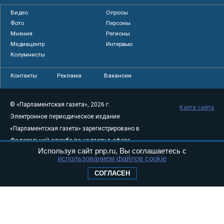
Видео
Опросы
Фото
Персоны
Мнения
Регионы
Медиацентр
Интервью
Колумнисты
Контакты
Реклама
Вакансии
© «Парламентская газета», 2026 г.
Карта сайта
Электронное периодическое издание
«Парламентская газета» зарегистрировано в
Федеральной службе по надзору в сфере
Используя сайт pnp.ru, Вы соглашаетесь с
связи, информационных технологий и
использованием файлов cookie
массовых коммуникаций (Роскомнадзор) 05
СОГЛАСЕН
августа 2011 года. 18+
Свидетельство о регистрации Эл № ФС77-
46097
Учредитель — АНО «Парламентская газета»