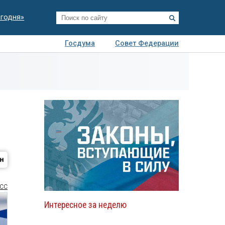
егодня»
Госдума
Совет Федерации
я
Авто
Недвижимость
Технологии
иза
СС
Интересное за неделю