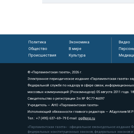
Политика
Экономика
Видео
Общество
В мире
Персон
Происшествия
Культура
Медиац
© «Парламентская газета», 2026 г.
Электронное периодическое издание «Парламентская газета» за
Федеральной службе по надзору в сфере связи, информационных
массовых коммуникаций (Роскомнадзор) 05 августа 2011 года. 1
Свидетельство о регистрации Эл № ФС77-46097
Учредитель — АНО «Парламентская газета»
Исполняющий обязанности главного редактора — Абдуллаев М.Р
Тел.: +7 (495) 637–69–79 E-mail:
pg@pnp.ru
«Парламентская газета» - официальное еженедельное издание Фе
федеральных конституционных законов, федеральных законов и а