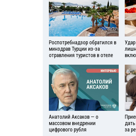
Роспотребнадзор обратился в
Удар
минздрав Турции из-за
лишн
отравления туристов в отеле
вклю
Анатолий Аксаков — о
Прие
массовом внедрении
дать
цифрового рубля
за р