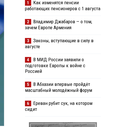
Как изменятся пенсии
1
работающих пенсионеров с 1 августа
Владимир Джабаров — о том,
2
зачем Европе Армения
Законы, вступающие в силу в
3
августе
В МИД России заявили о
4
подготовке Европы к войне с
Россией
В Абхазии впервые пройдёт
5
масштабный молодёжный форум
Ереван рубит сук, на котором
6
сидит