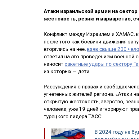
Атаки израильской армии на сектор
жестокость, резню и варварство, с
Конфликт между Израилем и ХАМАС, к
после того как боевики движения запу
вторглись на нее,
взяв свыше 200 чело
ответил на это проведением военной 
наносит
ракетные удары по сектору Га
из которых — дети.
Рассуждения о правах и свободах чел
угнетенных жителей региона. «Атаки н
открытую жестокость, зверство, резню
человека, уже 19 дней игнорируют пра
турецкого лидера ТАСС.
В 2024 году не б