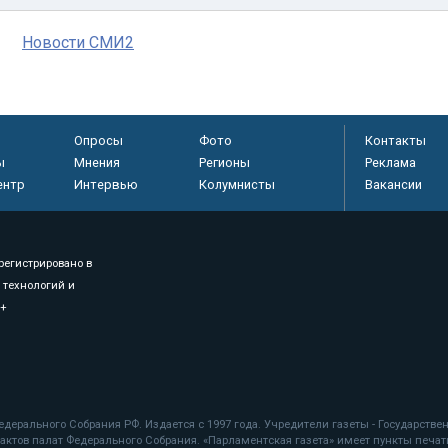
Новости СМИ2
Опросы
Фото
Контакты
ы
Мнения
Регионы
Реклама
ентр
Интервью
Колумнисты
Вакансии
регистрировано в
 технологий и
8+
.
дерального Собрания РФ. Издается с 1997 года. Учредители газеты - Государств
ктов палат Федерального Собрания. «Парламентская газета» имеет пункты печати