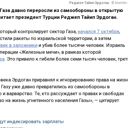
Реджеп Тайип Эрдоган.
© kremlin.
 Газа давно переросли из самообороны в открытую
читает президент Турции Реджеп Тайип Эрдоган.
оторый контролирует сектор Газа,
начался 7 октября
,
стили ракеты по израильской территории, а затем
век в заложники
и убив более тысячи человек. Израиль
операции «Железные мечи», в рамках которой
за
. Это привело к гибели более семи тысяч человек, трет
овека Эрдоган приравнял к игнорированию права на жизн
а Газу уже давно превратились из самообороны в
 и варварство. Те, кто рассуждает о правах и свободах
во на жизнь угнетенного населения Газы», — цитирует
удут индексировать зарплаты