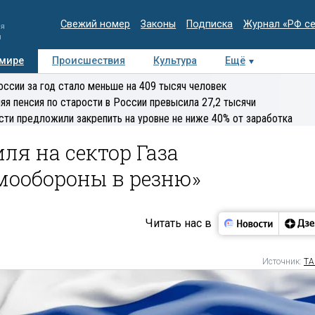
Свежий номер
Законы
Подписка
Журнал «РФ с
ия
и
 мире
Происшествия
Культура
Ещё
Медиацентр
Интервью
Колумнисты
Делова
оссии за год стало меньше на 409 тысяч человек
эксперт
яя пенсия по старости в России превысила 27,2 тысячи
сти предложили закрепить на уровне не ниже 40% от заработка
ля на сектор Газа
мообороны в резню»
Читать нас в
Источник:
ТА