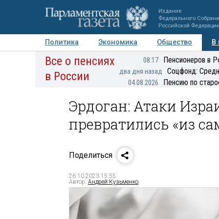
Издание
Федерального Собран
Российской Федераци
Политика
Экономика
Общество
В
Все о пенсиях
Фото
Авторы
Персоны
Мнения
Регионы
Пенсионеров в Р
08:17
Соцфонд: Средн
два дня назад
в России
Пенсию по старо
04.08.2026
Эрдоган: Атаки Израи
превратились «из са
Поделиться
26.10.2023 15:55
Автор:
Андрей Кузьменко