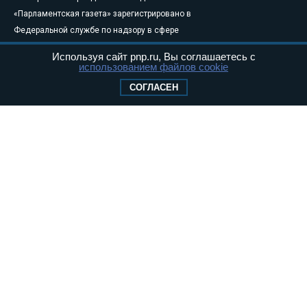
«Парламентская газета» зарегистрировано в
Федеральной службе по надзору в сфере
связи, информационных технологий и
Используя сайт pnp.ru, Вы соглашаетесь с
массовых коммуникаций (Роскомнадзор) 05
использованием файлов cookie
августа 2011 года. 18+
СОГЛАСЕН
Свидетельство о регистрации Эл № ФС77-
46097
Учредитель — АНО «Парламентская газета»
Исполняющий обязанности главного
редактора — Абдуллаев М.Р.
Тел.: +7 (495) 637–69–79 E-mail:
pg@pnp.ru
«Парламентская газета» - официальное еженедельное издание
Федерального Собрания РФ. Издается с 1997 года. Учредители
газеты - Государственная Дума и Совет Федерации РФ. Официальный
публикатор федеральных конституционных законов, федеральных
законов и актов палат Федерального Собрания. «Парламентская
газета» имеет пункты печати и представительства в десяти субъектах
федерации.
Сайт «Парламентской газеты» - это оперативные новости и
достоверная информация о принимаемых в стране законах и