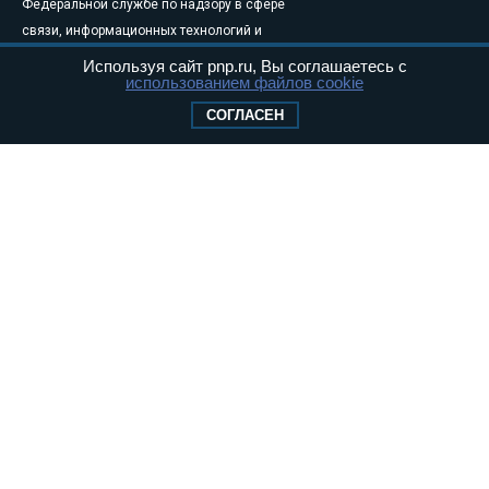
Федеральной службе по надзору в сфере
связи, информационных технологий и
массовых коммуникаций (Роскомнадзор) 05
Используя сайт pnp.ru, Вы соглашаетесь с
использованием файлов cookie
августа 2011 года. 18+
Свидетельство о регистрации Эл № ФС77-
СОГЛАСЕН
46097
Учредитель — АНО «Парламентская газета»
Исполняющий обязанности главного
редактора — Абдуллаев М.Р.
Тел.: +7 (495) 637–69–79 E-mail:
pg@pnp.ru
«Парламентская газета» - официальное еженедельное издание
Федерального Собрания РФ. Издается с 1997 года. Учредители
газеты - Государственная Дума и Совет Федерации РФ. Официальный
публикатор федеральных конституционных законов, федеральных
законов и актов палат Федерального Собрания. «Парламентская
газета» имеет пункты печати и представительства в десяти субъектах
федерации.
Сайт «Парламентской газеты» - это оперативные новости и
достоверная информация о принимаемых в стране законах и
деятельности депутатов и сенаторов. При использовании материалов
сайта «Парламентской газеты» активная ссылка на pnp.ru