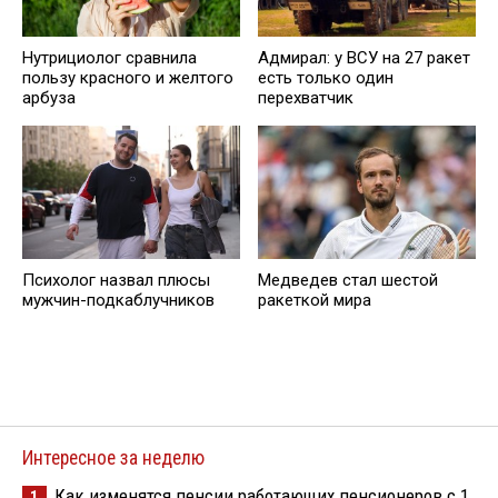
Нутрициолог сравнила
Адмирал: у ВСУ на 27 ракет
пользу красного и желтого
есть только один
арбуза
перехватчик
Психолог назвал плюсы
Медведев стал шестой
мужчин-подкаблучников
ракеткой мира
Интересное за неделю
Как изменятся пенсии работающих пенсионеров с 1
1