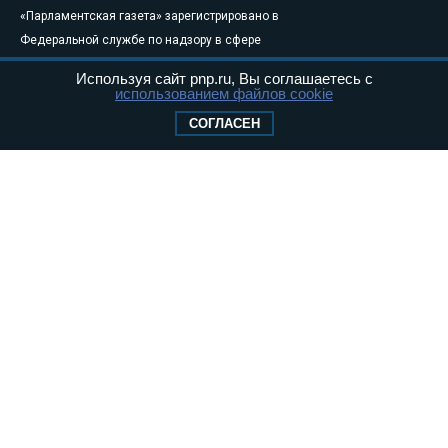
«Парламентская газета» зарегистрировано в
Федеральной службе по надзору в сфере
связи, информационных технологий и
Используя сайт pnp.ru, Вы соглашаетесь с
массовых коммуникаций (Роскомнадзор) 05
использованием файлов cookie
августа 2011 года. 18+
СОГЛАСЕН
Свидетельство о регистрации Эл № ФС77-
46097
Учредитель — АНО «Парламентская газета»
Исполняющий обязанности главного
редактора — Абдуллаев М.Р.
Тел.: +7 (495) 637–69–79 E-mail:
pg@pnp.ru
«Парламентская газета» - официальное еженедельное издание
Федерального Собрания РФ. Издается с 1997 года. Учредители
газеты - Государственная Дума и Совет Федерации РФ. Официальный
публикатор федеральных конституционных законов, федеральных
законов и актов палат Федерального Собрания. «Парламентская
газета» имеет пункты печати и представительства в десяти субъектах
федерации.
Сайт «Парламентской газеты» - это оперативные новости и
достоверная информация о принимаемых в стране законах и