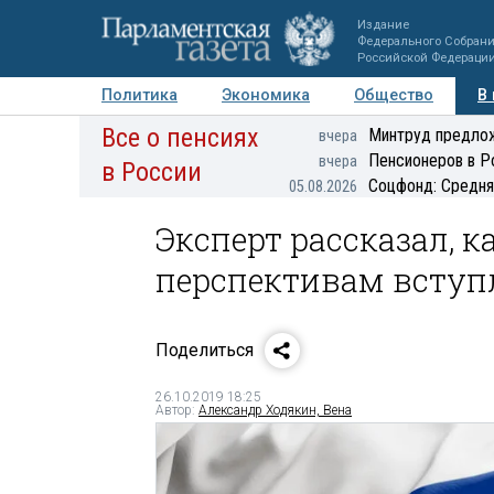
Издание
Федерального Собран
Российской Федераци
Политика
Экономика
Общество
В
Все о пенсиях
Фото
Авторы
Персоны
Мнения
Регионы
Минтруд предлож
вчера
Пенсионеров в Р
вчера
в России
Соцфонд: Средня
05.08.2026
Эксперт рассказал, к
перспективам вступ
Поделиться
26.10.2019 18:25
Автор:
Александр Ходякин, Вена