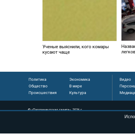
Назва
Ученые выяснили, кого комары
легко
кусают чаще
Политика
Экономика
Видео
Общество
В мире
Персон
Происшествия
Культура
Медиац
© «Парламентская газета», 2026 г.
Испо
Электронное периодическое издание «Парламентская газета» за
Федеральной службе по надзору в сфере связи, информационных
массовых коммуникаций (Роскомнадзор) 05 августа 2011 года. 1