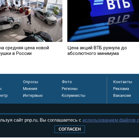
на средняя цена новой
Цена акций ВТБ рухнула до
вушки в России
абсолютного минимума
Опросы
Фото
Контакты
ы
Мнения
Регионы
Реклама
ентр
Интервью
Колумнисты
Вакансии
льзуя сайт pnp.ru, Вы соглашаетесь с
использованием файлов c
регистрировано в
 технологий и
СОГЛАСЕН
8+