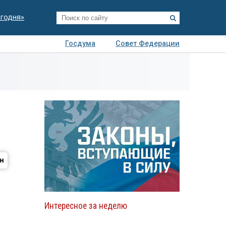
егодня»
Госдума
Совет Федерации
я
Авто
Недвижимость
Технологии
иза
Интересное за неделю