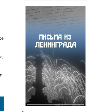
ре
а,
т