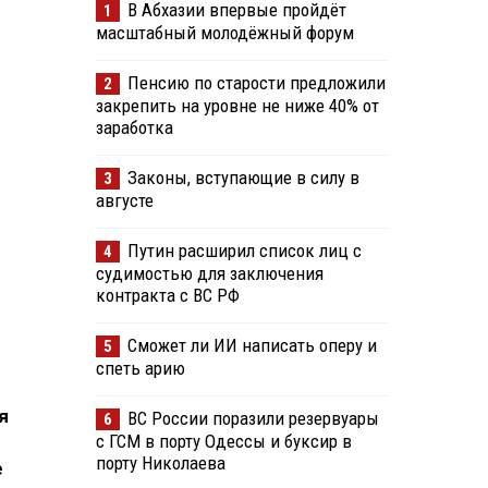
В Абхазии впервые пройдёт
1
масштабный молодёжный форум
Пенсию по старости предложили
2
закрепить на уровне не ниже 40% от
заработка
Законы, вступающие в силу в
3
августе
Путин расширил список лиц с
4
судимостью для заключения
контракта с ВС РФ
Сможет ли ИИ написать оперу и
5
спеть арию
я
ВС России поразили резервуары
6
с ГСМ в порту Одессы и буксир в
порту Николаева
е