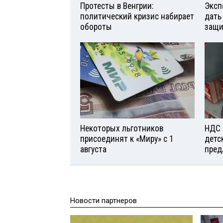
Протесты в Венгрии:
Эксп
политический кризис набирает
дать
обороты
защи
Некоторых льготников
НДС 
присоединят к «Миру» с 1
детс
августа
пред
Новости партнеров