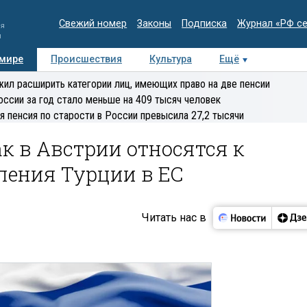
Свежий номер
Законы
Подписка
Журнал «РФ с
ия
и
 мире
Происшествия
Культура
Ещё
Медиацентр
Интервью
Колумнисты
Делова
ил расширить категории лиц, имеющих право на две пенсии
эксперт
оссии за год стало меньше на 409 тысяч человек
я пенсия по старости в России превысила 27,2 тысячи
ак в Австрии относятся к
ления Турции в ЕС
Читать нас в