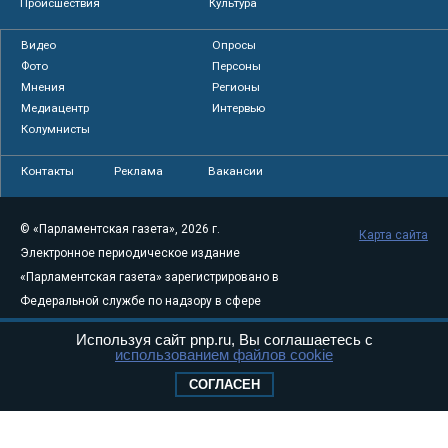
Происшествия
Культура
Видео
Опросы
Фото
Персоны
Мнения
Регионы
Медиацентр
Интервью
Колумнисты
Контакты
Реклама
Вакансии
© «Парламентская газета», 2026 г.
Карта сайта
Электронное периодическое издание
«Парламентская газета» зарегистрировано в
Федеральной службе по надзору в сфере
связи, информационных технологий и
Используя сайт pnp.ru, Вы соглашаетесь с
массовых коммуникаций (Роскомнадзор) 05
использованием файлов cookie
августа 2011 года. 18+
СОГЛАСЕН
Свидетельство о регистрации Эл № ФС77-
46097
Учредитель — АНО «Парламентская газета»