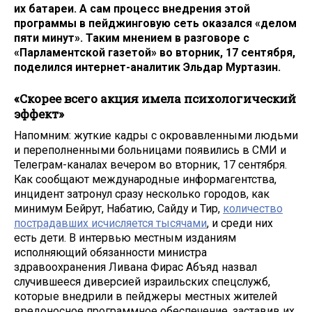
их батареи. А сам процесс внедрения этой
программы в пейджинговую сеть оказался «делом
пяти минут». Таким мнением в разговоре с
«Парламентской газетой» во вторник, 17 сентября,
поделился интернет-аналитик Эльдар Муртазин.
«Скорее всего акция имела психологический
эффект»
Напомним: жуткие кадры с окровавленными людьми
и переполненными больницами появились в СМИ и
Телеграм-каналах вечером во вторник, 17 сентября.
Как сообщают международные информагентства,
инцидент затронул сразу несколько городов, как
минимум Бейрут, Набатию, Сайду и Тир,
количество
пострадавших исчисляется тысячами
, и среди них
есть дети. В интервью местным изданиям
исполняющий обязанности министра
здравоохранения Ливана Фирас Абъяд назвал
случившееся диверсией израильских спецслужб,
которые внедрили в пейджеры местных жителей
вредоносное программное обеспечение, заставив их