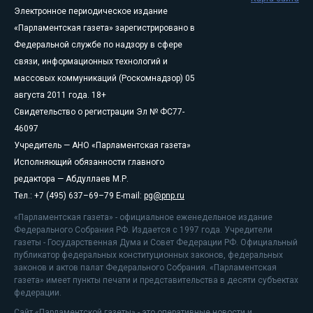
Электронное периодическое издание
«Парламентская газета» зарегистрировано в
Федеральной службе по надзору в сфере
связи, информационных технологий и
массовых коммуникаций (Роскомнадзор) 05
августа 2011 года. 18+
Свидетельство о регистрации Эл № ФС77-
46097
Учредитель — АНО «Парламентская газета»
Исполняющий обязанности главного
редактора — Абдуллаев М.Р.
Тел.: +7 (495) 637–69–79 E-mail:
pg@pnp.ru
«Парламентская газета» - официальное еженедельное издание
Федерального Собрания РФ. Издается с 1997 года. Учредители
газеты - Государственная Дума и Совет Федерации РФ. Официальный
публикатор федеральных конституционных законов, федеральных
законов и актов палат Федерального Собрания. «Парламентская
газета» имеет пункты печати и представительства в десяти субъектах
федерации.
Сайт «Парламентской газеты» - это оперативные новости и