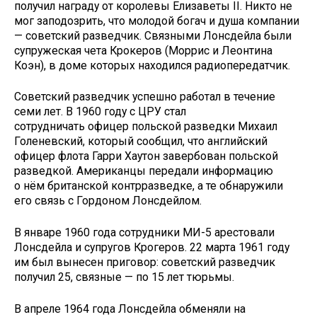
получил награду от королевы Елизаветы II. Никто не
мог заподозрить, что молодой богач и душа компании
— советский разведчик. Связными Лонсдейла были
супружеская чета Крокеров (Моррис и Леонтина
Коэн), в доме которых находился радиопередатчик.
Советский разведчик успешно работал в течение
семи лет. В 1960 году с ЦРУ стал
сотрудничать офицер польской разведки Михаил
Голеневский, который сообщил, что английский
офицер флота Гарри Хаутон завербован польской
разведкой. Американцы передали информацию
о нём британской контрразведке, а те обнаружили
его связь с Гордоном Лонсдейлом.
В январе 1960 года сотрудники МИ-5 арестовали
Лонсдейла и супругов Крогеров. 22 марта 1961 году
им был вынесен приговор: советский разведчик
получил 25, связные — по 15 лет тюрьмы.
В апреле 1964 года Лонсдейла обменяли на