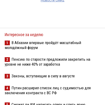
Новости СМИ2
Интересное за неделю
В Абхазии впервые пройдёт масштабный
1
молодёжный форум
Пенсию по старости предложили закрепить на
2
уровне не ниже 40% от заработка
Законы, вступающие в силу в августе
3
Путин расширил список лиц с судимостью для
4
заключения контракта с ВС РФ
Сможет ли ИИ написать оперу и спеть арию
5