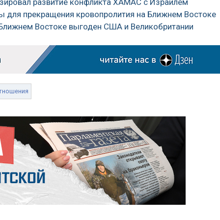
озировал развитие конфликта ХАМАС с Израилем
ры для прекращения кровопролития на Ближнем Востоке
а Ближнем Востоке выгоден США и Великобритании
тношения