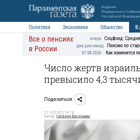
Издание
Федерального Собран
Российской Федераци
Политика
Экономика
Общество
В
Все о пенсиях
Фото
Авторы
Персоны
Мнения
Регионы
Соцфонд: Средня
вчера
Пенсию по стар
два дня назад
в России
Как изменятся п
01.08.2026
Число жертв израиль
превысило 4,3 тысяч
Поделиться
21.10.2023 14:16
Автор:
Наталия Васильева