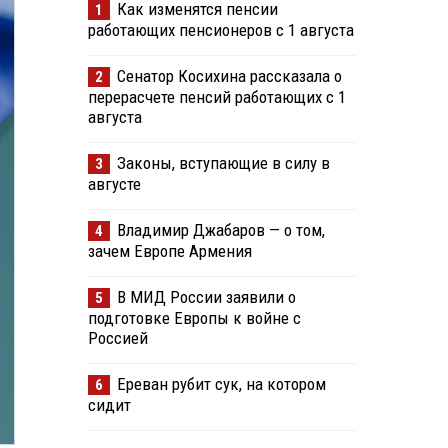
Как изменятся пенсии
1
работающих пенсионеров с 1 августа
Сенатор Косихина рассказала о
2
перерасчете пенсий работающих с 1
августа
Законы, вступающие в силу в
3
августе
Владимир Джабаров — о том,
4
зачем Европе Армения
В МИД России заявили о
5
подготовке Европы к войне с
Россией
Ереван рубит сук, на котором
6
сидит