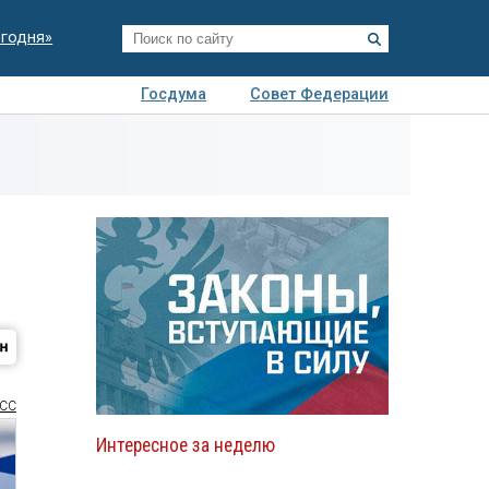
егодня»
Госдума
Совет Федерации
я
Авто
Недвижимость
Технологии
иза
СС
Интересное за неделю