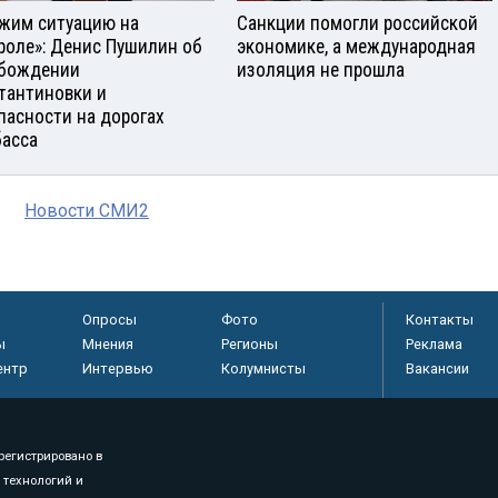
жим ситуацию на
Санкции помогли российской
роле»: Денис Пушилин об
экономике, а международная
бождении
изоляция не прошла
тантиновки и
пасности на дорогах
асса
Новости СМИ2
Опросы
Фото
Контакты
ы
Мнения
Регионы
Реклама
ентр
Интервью
Колумнисты
Вакансии
регистрировано в
 технологий и