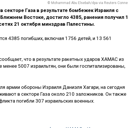
© Mohammad Abu Elsebah/dpa via Reuters Conne
в секторе Газа в результате бомбежек Израиля с
 Ближнем Востоке, достигло 4385, ранения получил 
сетях 21 октября минздрав Палестины.
тся 4385 погибших, включая 1756 детей, и 13 561
сообщает, что в результате ракетных ударов ХАМАС из
не менее 5007 израильтян, они были госпитализированы,
я армии обороны Израиля Даниэля Хагари, на сегодня
ивают в секторе Газа около 210 заложников. Он также
нфликта погибли 307 израильских военных.