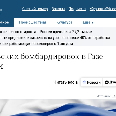
Свежий номер
Законы
Подписка
Журнал «РФ с
ия
и
 мире
Происшествия
Культура
Ещё
Медиацентр
Интервью
Колумнисты
Делова
я пенсия по старости в России превысила 27,2 тысячи
эксперт
ости предложили закрепить на уровне не ниже 40% от заработка
енсии работающих пенсионеров с 1 августа
ских бомбардировок в Газе
и
Читать нас в
Источник:
ТА