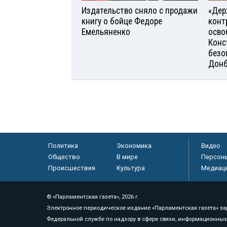
Издательство сняло с продажи
«Дер
книгу о бойце Федоре
конт
Емельяненко
осво
Конс
безо
Донб
Политика
Экономика
Видео
Общество
В мире
Персон
Происшествия
Культура
Медиац
© «Парламентская газета», 2026 г.
Электронное периодическое издание «Парламентская газета» за
Федеральной службе по надзору в сфере связи, информационных