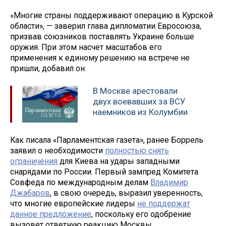
«Многие страны поддерживают операцию в Курской
области», — заверил глава дипломатии Евросоюза,
призвав союзников поставлять Украине больше
оружия. При этом насчет масштабов его
применения к единому решению на встрече не
пришли, добавил он.
В Москве арестовали
двух воевавших за ВСУ
наемников из Колумбии
Как писала «Парламентская газета», ранее Боррель
заявил о необходимости
полностью снять
ограничения
для Киева на удары западными
снарядами по России. Первый зампред Комитета
Совфеда по международным делам
Владимир
Джабаров
, в свою очередь, выразил уверенность,
что многие европейские лидеры
не поддержат
данное предложение
, поскольку его одобрение
вызовет ответную реакцию Москвы.