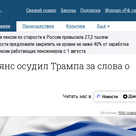
Свежий номер
Законы
Подписка
Журнал «РФ с
ия
и
 мире
Происшествия
Культура
Ещё
Медиацентр
Интервью
Колумнисты
Делова
я пенсия по старости в России превысила 27,2 тысячи
эксперт
ости предложили закрепить на уровне не ниже 40% от заработка
енсии работающих пенсионеров с 1 августа
нс осудил Трампа за слова о
Читать нас в
Источник:
РИА Ново