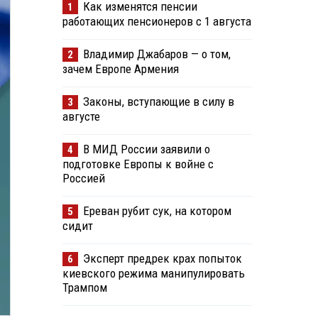
Как изменятся пенсии
1
работающих пенсионеров с 1 августа
Владимир Джабаров — о том,
2
зачем Европе Армения
Законы, вступающие в силу в
3
августе
В МИД России заявили о
4
подготовке Европы к войне с
Россией
Ереван рубит сук, на котором
5
сидит
Эксперт предрек крах попыток
6
киевского режима манипулировать
Трампом