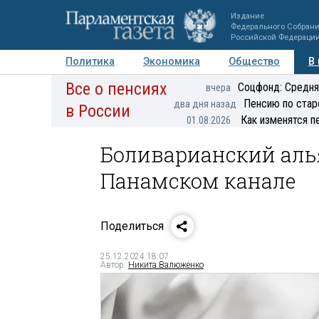
Издание
Федерального Собран
Российской Федераци
Политика
Экономика
Общество
В
Все о пенсиях
Фото
Авторы
Персоны
Мнения
Регионы
Соцфонд: Средня
вчера
Пенсию по стар
два дня назад
в России
Как изменятся п
01.08.2026
Боливарианский алья
Панамском канале
Поделиться
25.12.2024 18:07
Автор:
Никита Валюженко