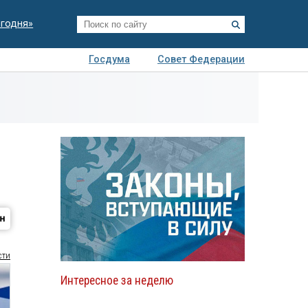
егодня»
Госдума
Совет Федерации
я
Авто
Недвижимость
Технологии
иза
сти
Интересное за неделю