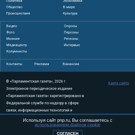
Политика
Экономика
Общество
В мире
Происшествия
Культура
Видео
Опросы
Фото
Персоны
Мнения
Регионы
Медиацентр
Интервью
Колумнисты
Контакты
Реклама
Вакансии
© «Парламентская газета», 2026 г.
Карта сайта
Электронное периодическое издание
«Парламентская газета» зарегистрировано в
Федеральной службе по надзору в сфере
связи, информационных технологий и
массовых коммуникаций (Роскомнадзор) 05
Используя сайт pnp.ru, Вы соглашаетесь с
использованием файлов cookie
августа 2011 года. 18+
Свидетельство о регистрации Эл № ФС77-
СОГЛАСЕН