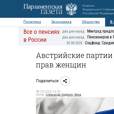
Издание
Федерального Собран
Российской Федераци
Политика
Экономика
Общество
В
Все о пенсиях
Фото
Авторы
Персоны
Мнения
Регионы
Минтруд предло
два дня назад
Пенсионеров в 
два дня назад
в России
Соцфонд: Средня
05.08.2026
Австрийские партии
прав женщин
Поделиться
08.03.2020 14:03
Автор:
Александр Ходякин, Вена