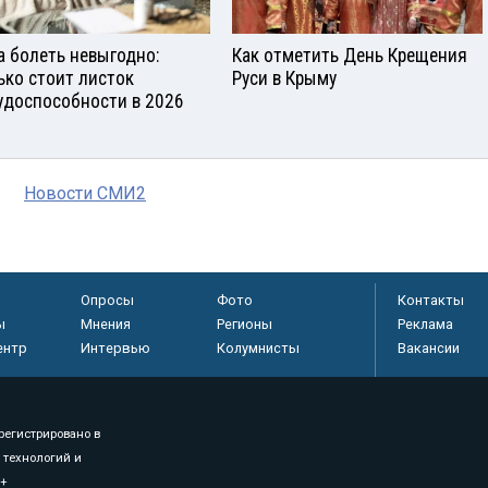
а болеть невыгодно:
Как отметить День Крещения
ько стоит листок
Руси в Крыму
удоспособности в 2026
Новости СМИ2
Опросы
Фото
Контакты
ы
Мнения
Регионы
Реклама
ентр
Интервью
Колумнисты
Вакансии
регистрировано в
 технологий и
8+