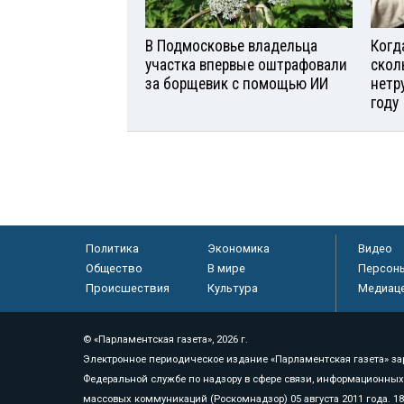
В Подмосковье владельца
Когд
участка впервые оштрафовали
скол
за борщевик с помощью ИИ
нетр
году
Политика
Экономика
Видео
Общество
В мире
Персон
Происшествия
Культура
Медиац
© «Парламентская газета», 2026 г.
Электронное периодическое издание «Парламентская газета» за
Федеральной службе по надзору в сфере связи, информационных
массовых коммуникаций (Роскомнадзор) 05 августа 2011 года. 1