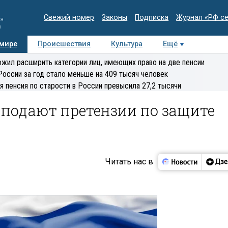
Свежий номер
Законы
Подписка
Журнал «РФ с
ия
и
 мире
Происшествия
Культура
Ещё
Медиацентр
Интервью
Колумнисты
Делова
жил расширить категории лиц, имеющих право на две пенсии
эксперт
России за год стало меньше на 409 тысяч человек
я пенсия по старости в России превысила 27,2 тысячи
 подают претензии по защите
Читать нас в