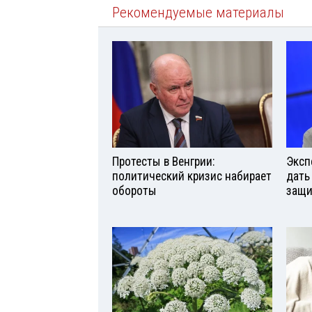
Рекомендуемые материалы
Протесты в Венгрии:
Эксп
политический кризис набирает
дать
обороты
защи