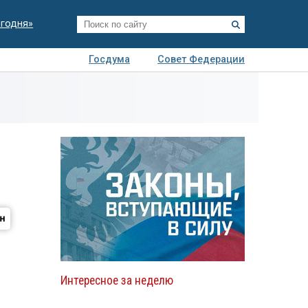
егодня»
Госдума
Совет Федерации
я
Авто
Недвижимость
Технологии
иза
Интересное за неделю