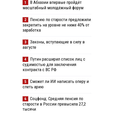
В Абхазии впервые пройдёт
1
масштабный молодёжный форум
Пенсию по старости предложили
2
закрепить на уровне не ниже 40% от
заработка
Законы, вступающие в силу в
3
августе
Путин расширил список лиц с
4
судимостью для заключения
контракта с ВС РФ
Сможет ли ИИ написать оперу и
5
спеть арию
Соцфонд: Средняя пенсия по
6
старости в России превысила 27,2
тысячи