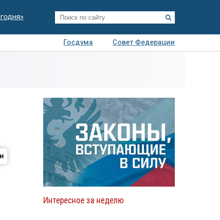
егодня»
Госдума
Совет Федерации
я
Авто
Недвижимость
Технологии
иза
Интересное за неделю