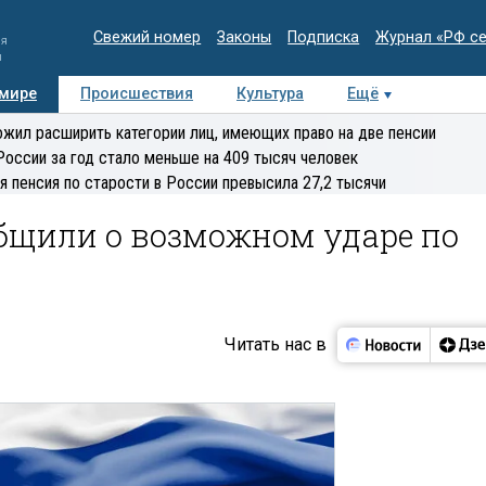
Свежий номер
Законы
Подписка
Журнал «РФ с
ия
и
 мире
Происшествия
Культура
Ещё
Медиацентр
Интервью
Колумнисты
Делова
жил расширить категории лиц, имеющих право на две пенсии
эксперт
России за год стало меньше на 409 тысяч человек
я пенсия по старости в России превысила 27,2 тысячи
щили о возможном ударе по
Читать нас в