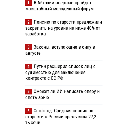
В Абхазии впервые пройдёт
1
масштабный молодёжный форум
Пенсию по старости предложили
2
закрепить на уровне не ниже 40% от
заработка
Законы, вступающие в силу в
3
августе
Путин расширил список лиц с
4
судимостью для заключения
контракта с ВС РФ
Сможет ли ИИ написать оперу и
5
спеть арию
Соцфонд: Средняя пенсия по
6
старости в России превысила 27,2
тысячи