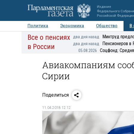
Издание
Федерального Собран
Российской Федераци
Политика
Экономика
Общество
В
Все о пенсиях
Фото
Авторы
Персоны
Мнения
Регионы
Минтруд предло
два дня назад
Пенсионеров в 
два дня назад
в России
Соцфонд: Средня
05.08.2026
Авиакомпаниям сооб
Сирии
Поделиться
11.04.2018 12:12