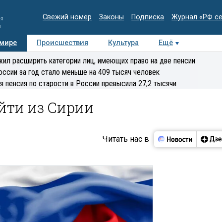
Свежий номер
Законы
Подписка
Журнал «РФ с
ия
и
 мире
Происшествия
Культура
Ещё
Медиацентр
Интервью
Колумнисты
Делова
ил расширить категории лиц, имеющих право на две пенсии
эксперт
оссии за год стало меньше на 409 тысяч человек
я пенсия по старости в России превысила 27,2 тысячи
йти из Сирии
Читать нас в