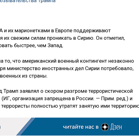
обзывательства Трампа
ША и их марионетками в Европе поддерживают
я их свежим силам проникать в Сирию. Он отметил,
овать быстрее, чем Запад.
а то, что американский военный контингент незаконно
ября министерство иностранных дел Сирии потребовало,
военных из страны.
 Трамп заявлял о скором разгроме террористической
(ИГ, организация запрещена в России. — Прим. ред.) и
о террористы полностью утратят занятую ими территорию