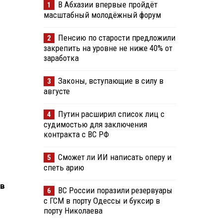
В Абхазии впервые пройдёт
1
масштабный молодёжный форум
Пенсию по старости предложили
2
закрепить на уровне не ниже 40% от
заработка
Законы, вступающие в силу в
3
августе
Путин расширил список лиц с
4
судимостью для заключения
контракта с ВС РФ
Сможет ли ИИ написать оперу и
5
спеть арию
 в
ВС России поразили резервуары
6
с ГСМ в порту Одессы и буксир в
порту Николаева