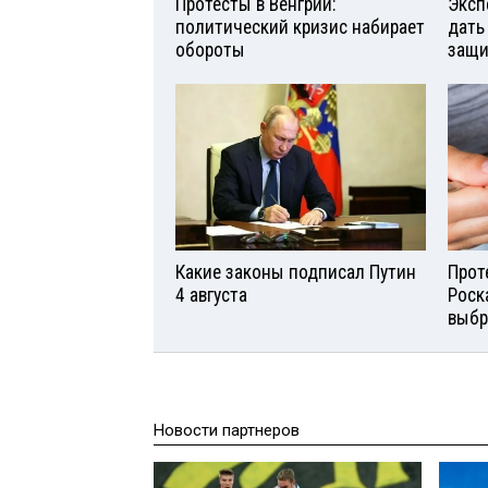
Протесты в Венгрии:
Эксп
политический кризис набирает
дать
обороты
защи
Какие законы подписал Путин
Прот
4 августа
Роск
выбр
Новости партнеров