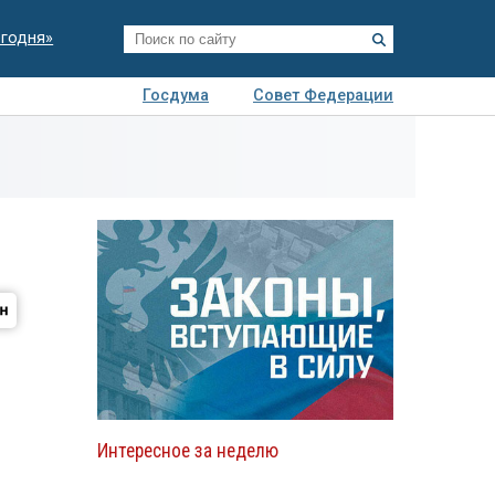
егодня»
Госдума
Совет Федерации
я
Авто
Недвижимость
Технологии
иза
Интересное за неделю