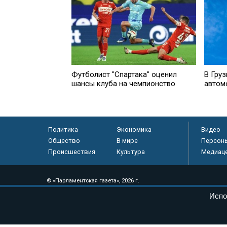
Футболист "Спартака" оценил
В Гру
шансы клуба на чемпионство
автом
Политика
Экономика
Видео
Общество
В мире
Персон
Происшествия
Культура
Медиац
© «Парламентская газета», 2026 г.
Электронное периодическое издание «Парламентская газета» за
Испо
Федеральной службе по надзору в сфере связи, информационных
массовых коммуникаций (Роскомнадзор) 05 августа 2011 года. 1
Свидетельство о регистрации Эл № ФС77-46097