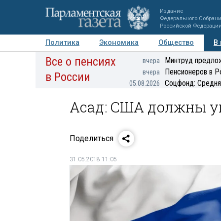
Издание
Федерального Собран
Российской Федераци
Политика
Экономика
Общество
В
Все о пенсиях
Фото
Авторы
Персоны
Мнения
Регионы
Минтруд предлож
вчера
Пенсионеров в Р
вчера
в России
Соцфонд: Средня
05.08.2026
Асад: США должны у
Поделиться
31.05.2018 11:05