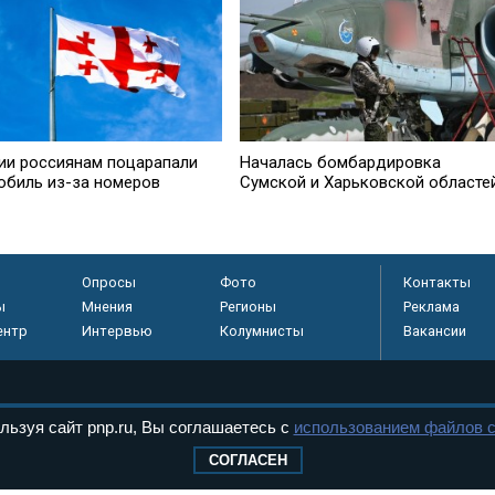
зии россиянам поцарапали
Началась бомбардировка
обиль из-за номеров
Сумской и Харьковской областе
Опросы
Фото
Контакты
ы
Мнения
Регионы
Реклама
ентр
Интервью
Колумнисты
Вакансии
регистрировано в
льзуя сайт pnp.ru, Вы соглашаетесь с
использованием файлов c
 технологий и
СОГЛАСЕН
8+