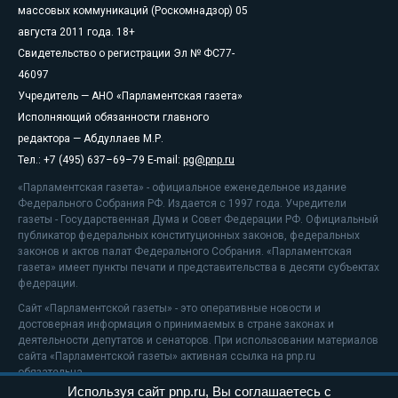
массовых коммуникаций (Роскомнадзор) 05
августа 2011 года. 18+
Свидетельство о регистрации Эл № ФС77-
46097
Учредитель — АНО «Парламентская газета»
Исполняющий обязанности главного
редактора — Абдуллаев М.Р.
Тел.: +7 (495) 637–69–79 E-mail:
pg@pnp.ru
«Парламентская газета» - официальное еженедельное издание
Федерального Собрания РФ. Издается с 1997 года. Учредители
газеты - Государственная Дума и Совет Федерации РФ. Официальный
публикатор федеральных конституционных законов, федеральных
законов и актов палат Федерального Собрания. «Парламентская
газета» имеет пункты печати и представительства в десяти субъектах
федерации.
Сайт «Парламентской газеты» - это оперативные новости и
достоверная информация о принимаемых в стране законах и
деятельности депутатов и сенаторов. При использовании материалов
сайта «Парламентской газеты» активная ссылка на pnp.ru
обязательна.
Используя сайт pnp.ru, Вы соглашаетесь с
На информационном ресурсе применяются
рекомендательные