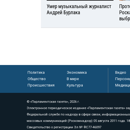
Умер музыкальный журналист
Прот
Андрей Бурлака
Роск
выбр
Политика
Экономика
Видео
Общество
В мире
Персон
Происшествия
Культура
Медиац
© «Парламентская газета», 2026 г.
Электронное периодическое издание «Парламентская газета» за
Федеральной службе по надзору в сфере связи, информационных
массовых коммуникаций (Роскомнадзор) 05 августа 2011 года. 1
Свидетельство о регистрации Эл № ФС77-46097