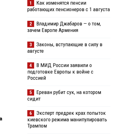
Как изменятся пенсии
1
работающих пенсионеров с 1 августа
Владимир Джабаров — о том,
2
зачем Европе Армения
Законы, вступающие в силу в
3
августе
В МИД России заявили о
4
подготовке Европы к войне с
Россией
Ереван рубит сук, на котором
5
сидит
Эксперт предрек крах попыток
6
а
киевского режима манипулировать
Трампом