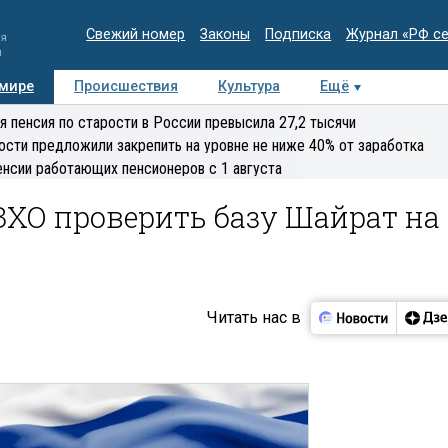
Свежий номер
Законы
Подписка
Журнал «РФ с
ия
и
 мире
Происшествия
Культура
Ещё
Медиацентр
Интервью
Колумнисты
Делова
я пенсия по старости в России превысила 27,2 тысячи
эксперт
ости предложили закрепить на уровне не ниже 40% от заработка
енсии работающих пенсионеров с 1 августа
ЗХО проверить базу Шайрат на
Читать нас в