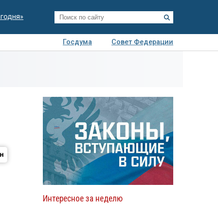
егодня»
Госдума
Совет Федерации
я
Авто
Недвижимость
Технологии
иза
Интересное за неделю