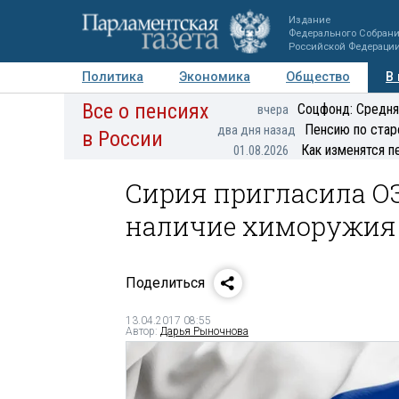
Издание
Федерального Собран
Российской Федераци
Политика
Экономика
Общество
В
Все о пенсиях
Фото
Авторы
Персоны
Мнения
Регионы
Соцфонд: Средня
вчера
Пенсию по стар
два дня назад
в России
Как изменятся п
01.08.2026
Сирия пригласила О
наличие химоружия
Поделиться
13.04.2017 08:55
Автор:
Дарья Рыночнова