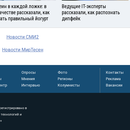
еин в каждой ложке: в
Ведущие IT-эксперты
ачестве рассказали, как
рассказали, как распознать
ать правильный йогурт
дипфейк
Новости СМИ2
Новости МирТесен
Опросы
Фото
Контакты
ы
Мнения
Регионы
Реклама
ентр
Интервью
Колумнисты
Вакансии
регистрировано в
 технологий и
8+