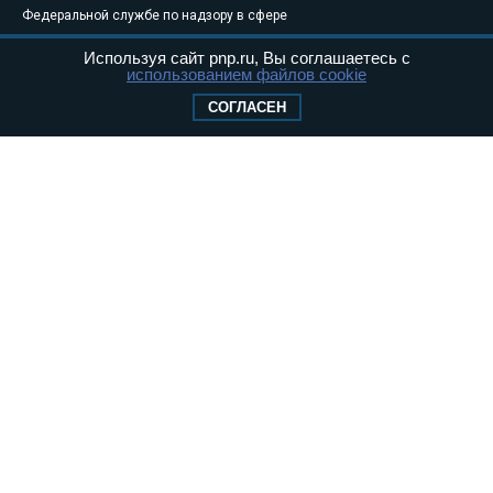
Федеральной службе по надзору в сфере
связи, информационных технологий и
Используя сайт pnp.ru, Вы соглашаетесь с
массовых коммуникаций (Роскомнадзор) 05
использованием файлов cookie
августа 2011 года. 18+
СОГЛАСЕН
Свидетельство о регистрации Эл № ФС77-
46097
Учредитель — АНО «Парламентская газета»
Исполняющий обязанности главного
редактора — Абдуллаев М.Р.
Тел.: +7 (495) 637–69–79 E-mail:
pg@pnp.ru
«Парламентская газета» - официальное еженедельное издание
Федерального Собрания РФ. Издается с 1997 года. Учредители
газеты - Государственная Дума и Совет Федерации РФ. Официальный
публикатор федеральных конституционных законов, федеральных
законов и актов палат Федерального Собрания. «Парламентская
газета» имеет пункты печати и представительства в десяти субъектах
федерации.
Сайт «Парламентской газеты» - это оперативные новости и
достоверная информация о принимаемых в стране законах и
деятельности депутатов и сенаторов. При использовании материалов