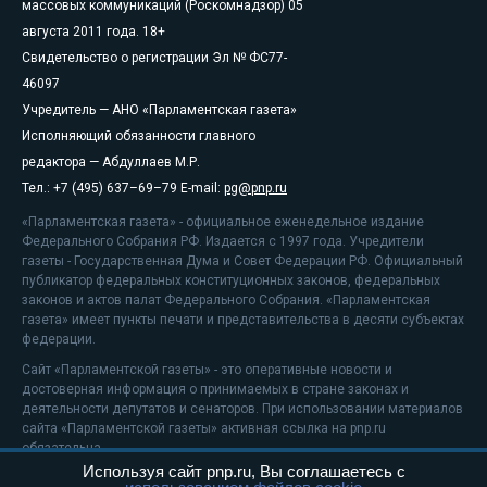
массовых коммуникаций (Роскомнадзор) 05
августа 2011 года. 18+
Свидетельство о регистрации Эл № ФС77-
46097
Учредитель — АНО «Парламентская газета»
Исполняющий обязанности главного
редактора — Абдуллаев М.Р.
Тел.: +7 (495) 637–69–79 E-mail:
pg@pnp.ru
«Парламентская газета» - официальное еженедельное издание
Федерального Собрания РФ. Издается с 1997 года. Учредители
газеты - Государственная Дума и Совет Федерации РФ. Официальный
публикатор федеральных конституционных законов, федеральных
законов и актов палат Федерального Собрания. «Парламентская
газета» имеет пункты печати и представительства в десяти субъектах
федерации.
Сайт «Парламентской газеты» - это оперативные новости и
достоверная информация о принимаемых в стране законах и
деятельности депутатов и сенаторов. При использовании материалов
сайта «Парламентской газеты» активная ссылка на pnp.ru
обязательна.
Используя сайт pnp.ru, Вы соглашаетесь с
На информационном ресурсе применяются
рекомендательные