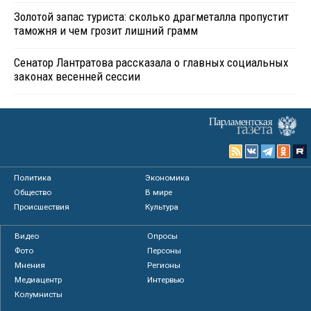
Золотой запас туриста: сколько драгметалла пропустит
таможня и чем грозит лишний грамм
Сенатор Лантратова рассказала о главных социальных
законах весенней сессии
Политика
Экономика
Общество
В мире
Происшествия
Культура
Видео
Опросы
Фото
Персоны
Мнения
Регионы
Медиацентр
Интервью
Колумнисты