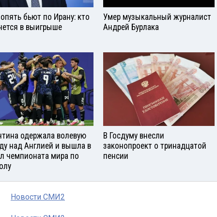
опять бьют по Ирану: кто
Умер музыкальный журналист
нется в выигрыше
Андрей Бурлака
нтина одержала волевую
В Госдуму внесли
ду над Англией и вышла в
законопроект о тринадцатой
л чемпионата мира по
пенсии
олу
Новости СМИ2