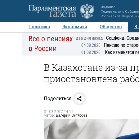
Издание
Федерального Собран
Российской Федераци
Политика
Экономика
Общество
В
Все о пенсиях
Фото
Авторы
Персоны
Мнения
Регионы
Соцфонд: Средн
два дня назад
Пенсию по старо
04.08.2026
в России
Как изменятся п
01.08.2026
В Казахстане из-за 
приостановлена рабо
Поделиться
31.03.2017 14:15
Автор:
Валерий Октябрёв