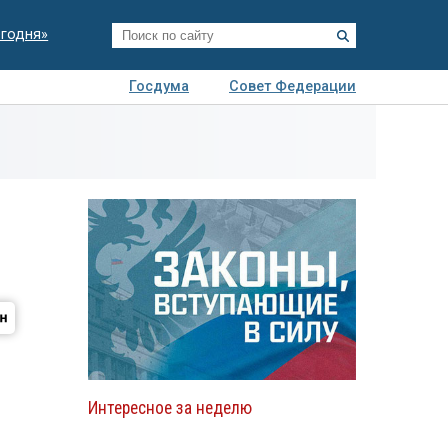
егодня»
Госдума
Совет Федерации
я
Авто
Недвижимость
Технологии
иза
Интересное за неделю