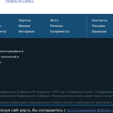
Новости СМИ2
Опросы
Фото
Контакты
ы
Мнения
Регионы
Реклама
ентр
Интервью
Колумнисты
Вакансии
регистрировано в
 технологий и
8+
.
дерального Собрания РФ. Издается с 1997 года. Учредители газеты - Государств
ктов палат Федерального Собрания. «Парламентская газета» имеет пункты печати
оверная информация о принимаемых в стране законах и деятельности депутатов и
льзуя сайт pnp.ru, Вы соглашаетесь с
использованием файлов c