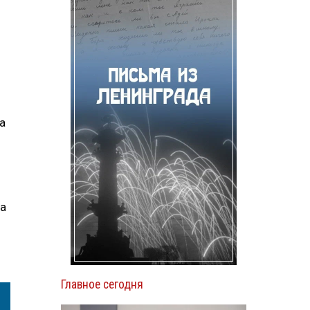
а
да
н
Главное сегодня