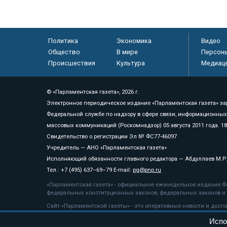
Политика
Экономика
Видео
Общество
В мире
Персон
Происшествия
Культура
Медиац
© «Парламентская газета», 2026 г.
Электронное периодическое издание «Парламентская газета» за
Федеральной службе по надзору в сфере связи, информационных
массовых коммуникаций (Роскомнадзор) 05 августа 2011 года. 1
Свидетельство о регистрации Эл № ФС77-46097
Учредитель — АНО «Парламентская газета»
Исполняющий обязанности главного редактора — Абдуллаев М.Р
Тел.: +7 (495) 637–69–79 E-mail:
pg@pnp.ru
«Парламентская газета» - официальное еженедельное издание Фе
федеральных конституционных законов, федеральных законов и а
Сайт «Парламентской газеты» - это оперативные новости и дост
«Парламентской газеты» активная ссылка на pnp.ru обязательна.
Испо