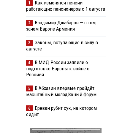
Как изменятся пенсии
1
работающих пенсионеров с 1 августа
Владимир Джабаров — о том,
2
зачем Европе Армения
Законы, вступающие в силу в
3
августе
В МИД России заявили о
4
подготовке Европы к войне с
Россией
В Абхазии впервые пройдёт
5
масштабный молодёжный форум
Ереван рубит сук, на котором
6
сидит