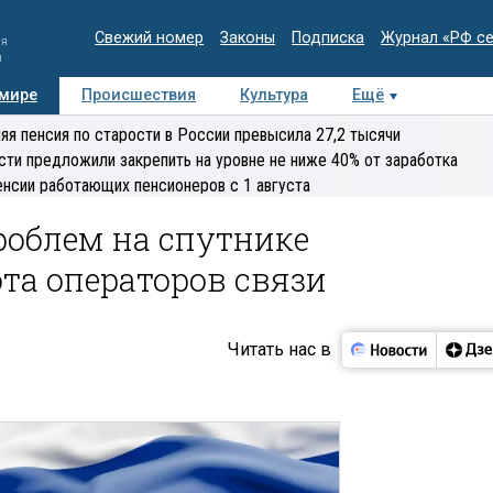
Свежий номер
Законы
Подписка
Журнал «РФ с
ия
и
 мире
Происшествия
Культура
Ещё
Медиацентр
Интервью
Колумнисты
Делова
яя пенсия по старости в России превысила 27,2 тысячи
эксперт
сти предложили закрепить на уровне не ниже 40% от заработка
енсии работающих пенсионеров с 1 августа
проблем на спутнике
та операторов связи
Читать нас в