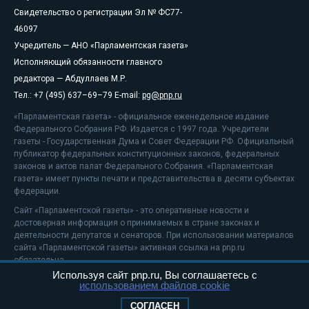
Свидетельство о регистрации Эл № ФС77-
46097
Учредитель — АНО «Парламентская газета»
Исполняющий обязанности главного
редактора — Абдуллаев М.Р.
Тел.: +7 (495) 637–69–79 E-mail:
pg@pnp.ru
«Парламентская газета» - официальное еженедельное издание
Федерального Собрания РФ. Издается с 1997 года. Учредители
газеты - Государственная Дума и Совет Федерации РФ. Официальный
публикатор федеральных конституционных законов, федеральных
законов и актов палат Федерального Собрания. «Парламентская
газета» имеет пункты печати и представительства в десяти субъектах
федерации.
Сайт «Парламентской газеты» - это оперативные новости и
достоверная информация о принимаемых в стране законах и
деятельности депутатов и сенаторов. При использовании материалов
сайта «Парламентской газеты» активная ссылка на pnp.ru
обязательна.
Используя сайт pnp.ru, Вы соглашаетесь с
На информационном ресурсе применяются
рекомендательные
использованием файлов cookie
технологии
Положение о защите персональных данных
СОГЛАСЕН