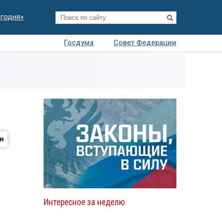
егодня»
Госдума
Совет Федерации
я
Авто
Недвижимость
Технологии
иза
Интересное за неделю