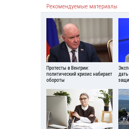
Рекомендуемые материалы
Протесты в Венгрии:
Эксп
политический кризис набирает
дать
обороты
защи