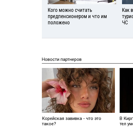
Кого можно считать
Как 
предпенсионером и что им
тури
положено
ЧС
Новости партнеров
Корейская завивка - что это
В Кир
такое?
тел у