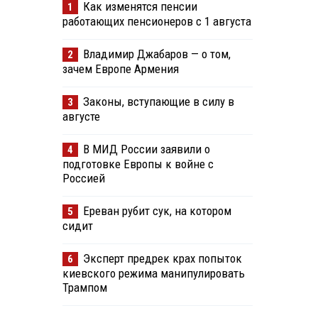
Как изменятся пенсии
1
работающих пенсионеров с 1 августа
Владимир Джабаров — о том,
2
зачем Европе Армения
Законы, вступающие в силу в
3
августе
В МИД России заявили о
4
подготовке Европы к войне с
Россией
Ереван рубит сук, на котором
5
сидит
Эксперт предрек крах попыток
6
киевского режима манипулировать
Трампом