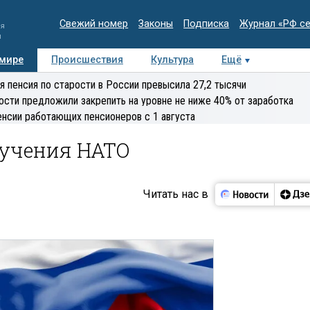
Свежий номер
Законы
Подписка
Журнал «РФ с
ия
и
 мире
Происшествия
Культура
Ещё
Медиацентр
Интервью
Колумнисты
Делова
я пенсия по старости в России превысила 27,2 тысячи
эксперт
ости предложили закрепить на уровне не ниже 40% от заработка
енсии работающих пенсионеров с 1 августа
 учения НАТО
Читать нас в