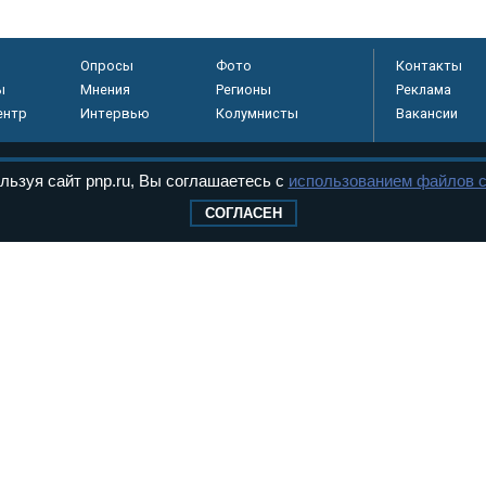
Опросы
Фото
Контакты
ы
Мнения
Регионы
Реклама
ентр
Интервью
Колумнисты
Вакансии
льзуя сайт pnp.ru, Вы соглашаетесь с
использованием файлов c
регистрировано в
СОГЛАСЕН
 технологий и
8+
.
дерального Собрания РФ. Издается с 1997 года. Учредители газеты - Государств
ктов палат Федерального Собрания. «Парламентская газета» имеет пункты печати
оверная информация о принимаемых в стране законах и деятельности депутатов и
ехнологии