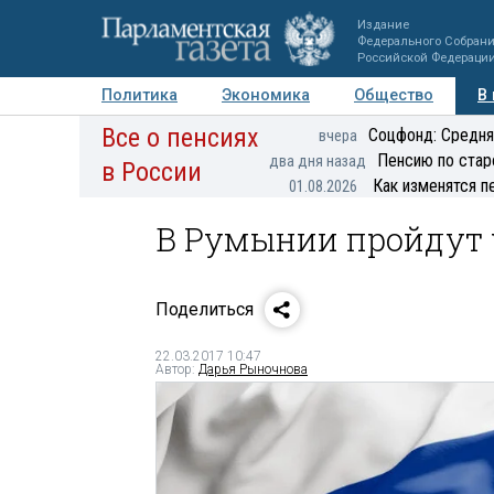
Издание
Федерального Собран
Российской Федераци
Политика
Экономика
Общество
В
Все о пенсиях
Фото
Авторы
Персоны
Мнения
Регионы
Соцфонд: Средня
вчера
Пенсию по стар
два дня назад
в России
Как изменятся п
01.08.2026
В Румынии пройдут
Поделиться
22.03.2017 10:47
Автор:
Дарья Рыночнова