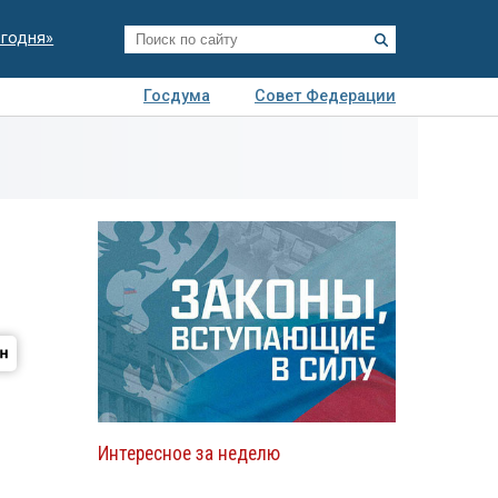
егодня»
Госдума
Совет Федерации
я
Авто
Недвижимость
Технологии
иза
Интересное за неделю