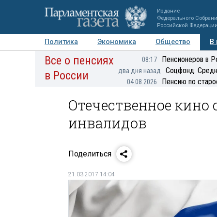
Издание
Федерального Собран
Российской Федераци
Политика
Экономика
Общество
В
Все о пенсиях
Фото
Авторы
Персоны
Мнения
Регионы
Пенсионеров в Р
08:17
Соцфонд: Средн
два дня назад
в России
Пенсию по старо
04.08.2026
Отечественное кино
инвалидов
Поделиться
21.03.2017 14:04