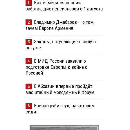
Как изменятся пенсии
1
работающих пенсионеров с 1 августа
Владимир Джабаров — о том,
2
зачем Европе Армения
Законы, вступающие в силу в
3
августе
В МИД России заявили о
4
подготовке Европы к войне с
Россией
В Абхазии впервые пройдёт
5
масштабный молодёжный форум
Ереван рубит сук, на котором
6
сидит