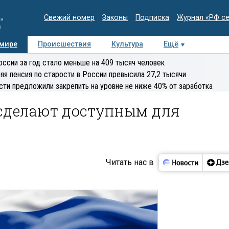
Свежий номер
Законы
Подписка
Журнал «РФ с
ия
и
 мире
Происшествия
Культура
Ещё
Медиацентр
Интервью
Колумнисты
Делова
оссии за год стало меньше на 409 тысяч человек
эксперт
яя пенсия по старости в России превысила 27,2 тысячи
сти предложили закрепить на уровне не ниже 40% от заработка
 сделают доступным для
Читать нас в