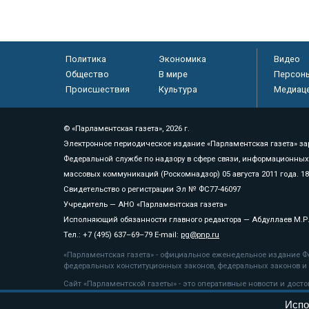
Политика
Экономика
Видео
Общество
В мире
Персон
Происшествия
Культура
Медиац
© «Парламентская газета», 2026 г.
Электронное периодическое издание «Парламентская газета» за
Федеральной службе по надзору в сфере связи, информационных
массовых коммуникаций (Роскомнадзор) 05 августа 2011 года. 1
Свидетельство о регистрации Эл № ФС77-46097
Учредитель — АНО «Парламентская газета»
Исполняющий обязанности главного редактора — Абдуллаев М.Р
Тел.: +7 (495) 637–69–79 E-mail:
pg@pnp.ru
«Парламентская газета» - официальное еженедельное издание Фе
федеральных конституционных законов, федеральных законов и а
Сайт «Парламентской газеты» - это оперативные новости и дост
«Парламентской газеты» активная ссылка на pnp.ru обязательна.
Испо