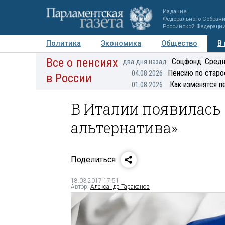
Издание
Федерального Собран
Российской Федераци
Политика
Экономика
Общество
В
Все о пенсиях
Фото
Авторы
Персоны
Мнения
Регионы
Соцфонд: Средн
два дня назад
Пенсию по старо
04.08.2026
в России
Как изменятся п
01.08.2026
В Италии появилась
альтернатива»
Поделиться
18.03.2017 17:51
Автор:
Александр Тараканов