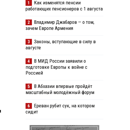
Как изменятся пенсии
1
работающих пенсионеров с 1 августа
Владимир Джабаров — о том,
2
зачем Европе Армения
Законы, вступающие в силу в
3
августе
В МИД России заявили о
4
подготовке Европы к войне с
Россией
В Абхазии впервые пройдёт
5
масштабный молодёжный форум
Ереван рубит сук, на котором
6
я
сидит