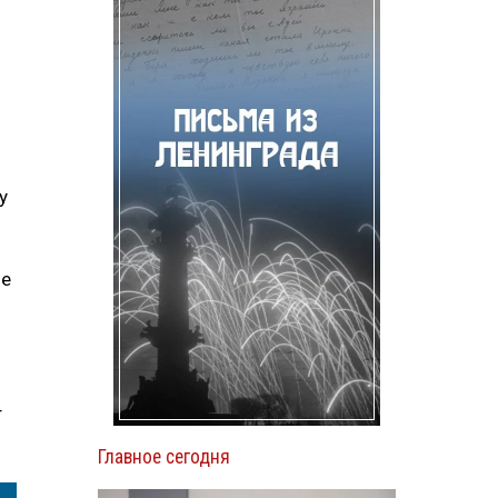
м
у
ое
т
Главное сегодня