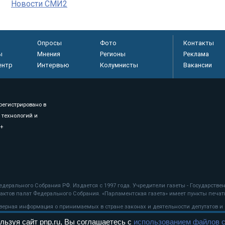
Новости СМИ2
Опросы
Фото
Контакты
ы
Мнения
Регионы
Реклама
ентр
Интервью
Колумнисты
Вакансии
регистрировано в
 технологий и
8+
.
дерального Собрания РФ. Издается с 1997 года. Учредители газеты - Государств
ктов палат Федерального Собрания. «Парламентская газета» имеет пункты печати
оверная информация о принимаемых в стране законах и деятельности депутатов и
льзуя сайт pnp.ru, Вы соглашаетесь с
использованием файлов c