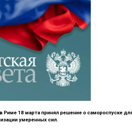
в Риме 18 марта принял решение о самороспуске дл
низации умеренных сил.