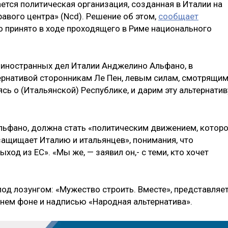
ется политическая организация, созданная в Италии на
авого центра» (Ncd). Решение об этом,
сообщает
 принято в ходе проходящего в Риме национального
р иностранных дел Италии Анджелино Альфано, в
тернативой сторонникам Ле Пен, левым силам, смотрящи
тясь о (Итальянской) Республике, и дарим эту альтернатив
Альфано, должна стать «политическим движением, котор
защищает Италию и итальянцев», понимания, что
од из ЕС». «Мы же, — заявил он,- с теми, кто хочет
од лозунгом: «Мужество строить. Вместе», представляе
инем фоне и надписью «Народная альтернатива».