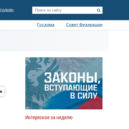
егодня»
Госдума
Совет Федерации
я
Авто
Недвижимость
Технологии
иза
Интересное за неделю