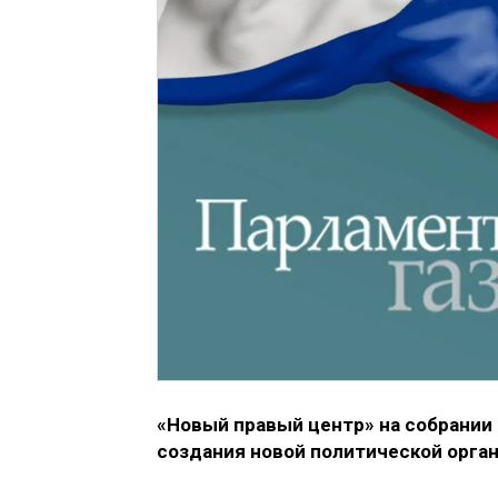
«Новый правый центр» на собрании 
создания новой политической орга