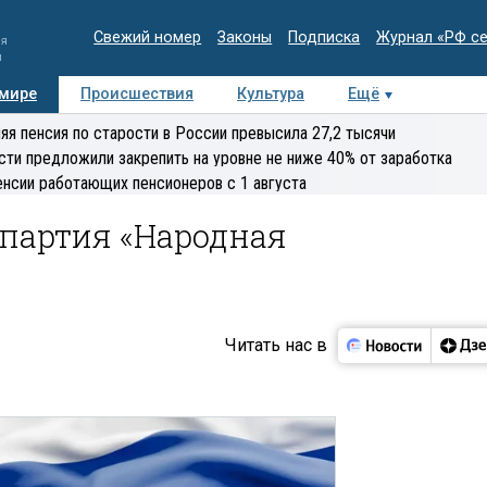
Свежий номер
Законы
Подписка
Журнал «РФ с
ия
и
 мире
Происшествия
Культура
Ещё
Медиацентр
Интервью
Колумнисты
Делова
яя пенсия по старости в России превысила 27,2 тысячи
эксперт
сти предложили закрепить на уровне не ниже 40% от заработка
енсии работающих пенсионеров с 1 августа
 партия «Народная
Читать нас в