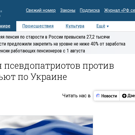
Свежий номер
Законы
Подписка
Журнал «РФ с
ия
и
 мире
Происшествия
Культура
Ещё
Медиацентр
Интервью
Колумнисты
Делова
яя пенсия по старости в России превысила 27,2 тысячи
эксперт
сти предложили закрепить на уровне не ниже 40% от заработка
енсии работающих пенсионеров с 1 августа
я псевдопатриотов против
ьют по Украине
Читать нас в