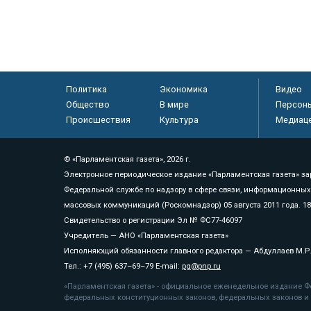
Политика
Экономика
Видео
Общество
В мире
Персон
Происшествия
Культура
Медиац
© «Парламентская газета», 2026 г.
Электронное периодическое издание «Парламентская газета» за
Федеральной службе по надзору в сфере связи, информационных
массовых коммуникаций (Роскомнадзор) 05 августа 2011 года. 1
Свидетельство о регистрации Эл № ФС77-46097
Учредитель — АНО «Парламентская газета»
Исполняющий обязанности главного редактора — Абдуллаев М.Р
Тел.: +7 (495) 637–69–79 E-mail:
pg@pnp.ru
«Парламентская газета» - официальное еженедельное издание Фе
федеральных конституционных законов, федеральных законов и а