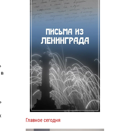
»
 в
ь
х
Главное сегодня