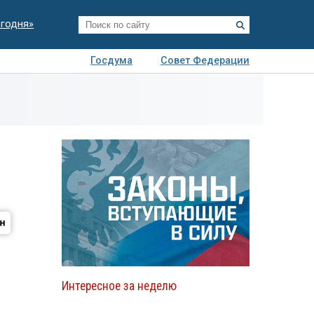
егодня»
Госдума
Совет Федерации
я
Авто
Недвижимость
Технологии
иза
Интересное за неделю