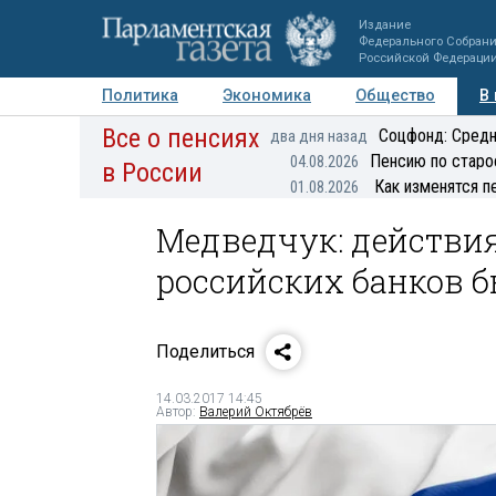
Издание
Федерального Собран
Российской Федераци
Политика
Экономика
Общество
В
Все о пенсиях
Фото
Авторы
Персоны
Мнения
Регионы
Соцфонд: Средн
два дня назад
Пенсию по старо
04.08.2026
в России
Как изменятся п
01.08.2026
Медведчук: действи
российских банков б
Поделиться
14.03.2017 14:45
Автор:
Валерий Октябрёв