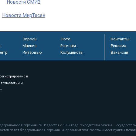
Новости СМИ2
Новости МирТесен
Опросы
Фото
Контакты
ы
Мнения
Регионы
Реклама
ентр
Интервью
Колумнисты
Вакансии
регистрировано в
 технологий и
8+
.
дерального Собрания РФ. Издается с 1997 года. Учредители газеты - Государств
ктов палат Федерального Собрания. «Парламентская газета» имеет пункты печати