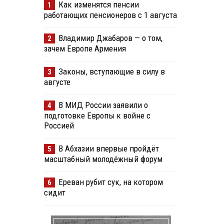
Как изменятся пенсии
1
работающих пенсионеров с 1 августа
Владимир Джабаров — о том,
2
зачем Европе Армения
Законы, вступающие в силу в
3
августе
В МИД России заявили о
4
подготовке Европы к войне с
Россией
В Абхазии впервые пройдёт
5
масштабный молодёжный форум
Ереван рубит сук, на котором
6
сидит