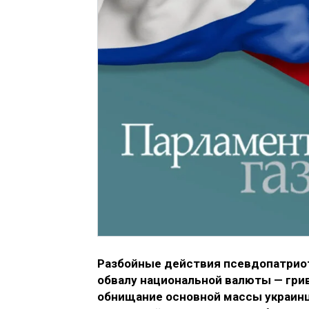
Разбойные действия псевдопатриот
обвалу национальной валюты — грив
обнищание основной массы украинц