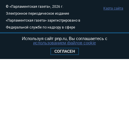
© «Парламентская газета», 2026 г.
Карта сайта
Электронное периодическое издание
«Парламентская газета» зарегистрировано в
Федеральной службе по надзору в сфере
связи, информационных технологий и
Используя сайт pnp.ru, Вы соглашаетесь с
массовых коммуникаций (Роскомнадзор) 05
использованием файлов cookie
августа 2011 года. 18+
СОГЛАСЕН
Свидетельство о регистрации Эл № ФС77-
46097
Учредитель — АНО «Парламентская газета»
Исполняющий обязанности главного
редактора — Абдуллаев М.Р.
Тел.: +7 (495) 637–69–79 E-mail:
pg@pnp.ru
«Парламентская газета» - официальное еженедельное издание
Федерального Собрания РФ. Издается с 1997 года. Учредители
газеты - Государственная Дума и Совет Федерации РФ. Официальный
публикатор федеральных конституционных законов, федеральных
законов и актов палат Федерального Собрания. «Парламентская
газета» имеет пункты печати и представительства в десяти субъектах