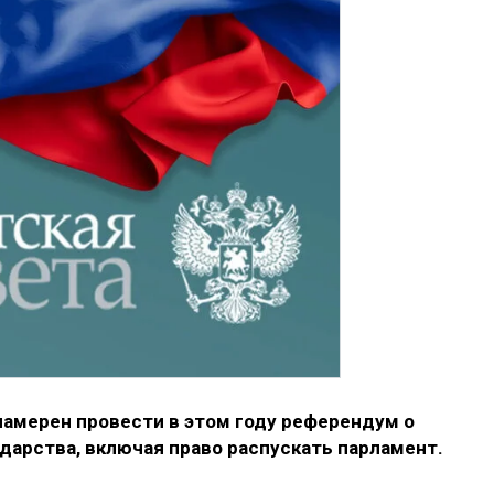
амерен провести в этом году референдум о
дарства, включая право распускать парламент.