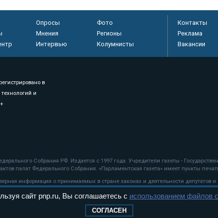
Опросы
Фото
Контакты
ы
Мнения
Регионы
Реклама
ентр
Интервью
Колумнисты
Вакансии
регистрировано в
 технологий и
8+
.
дерального Собрания РФ. Издается с 1997 года. Учредители газеты - Государств
ктов палат Федерального Собрания. «Парламентская газета» имеет пункты печати
оверная информация о принимаемых в стране законах и деятельности депутатов и
льзуя сайт pnp.ru, Вы соглашаетесь с
использованием файлов c
ехнологии
СОГЛАСЕН