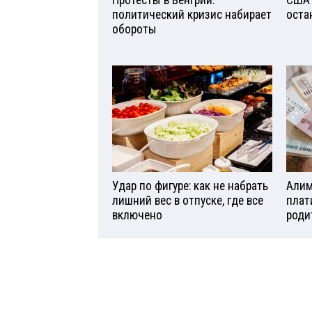
Протесты в Венгрии:
США 
политический кризис набирает
оста
обороты
Удар по фигуре: как не набрать
Алим
лишний вес в отпуске, где все
плат
включено
роди