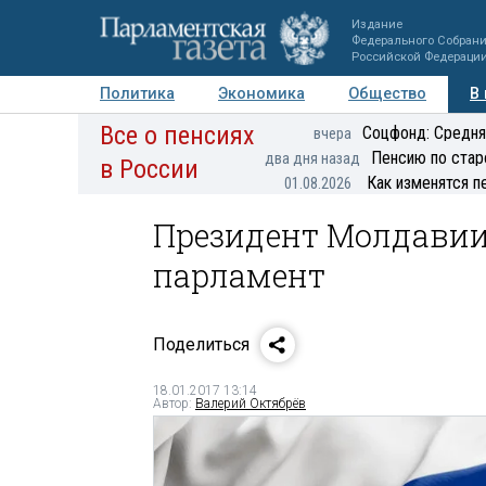
Издание
Федерального Собран
Российской Федераци
Политика
Экономика
Общество
В
Все о пенсиях
Фото
Авторы
Персоны
Мнения
Регионы
Соцфонд: Средня
вчера
Пенсию по стар
два дня назад
в России
Как изменятся п
01.08.2026
Президент Молдавии
парламент
Поделиться
18.01.2017 13:14
Автор:
Валерий Октябрёв