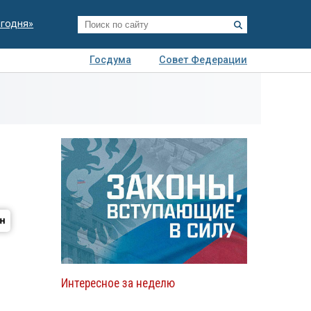
егодня»
Госдума
Совет Федерации
я
Авто
Недвижимость
Технологии
иза
Интересное за неделю