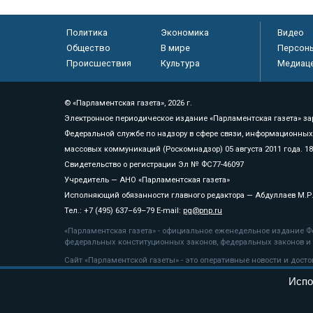
Политика
Экономика
Видео
Общество
В мире
Персон
Происшествия
Культура
Медиац
© «Парламентская газета», 2026 г.
Электронное периодическое издание «Парламентская газета» за
Федеральной службе по надзору в сфере связи, информационных
массовых коммуникаций (Роскомнадзор) 05 августа 2011 года. 1
Свидетельство о регистрации Эл № ФС77-46097
Учредитель — АНО «Парламентская газета»
Исполняющий обязанности главного редактора — Абдуллаев М.Р
Тел.: +7 (495) 637–69–79 E-mail:
pg@pnp.ru
«Парламентская газета» - официальное еженедельное издание Фе
федеральных конституционных законов, федеральных законов и а
Сайт «Парламентской газеты» - это оперативные новости и дост
«Парламентской газеты» активная ссылка на pnp.ru обязательна.
Испо
На информационном ресурсе применяются
рекомендательные т
Положение о защите персональных данных