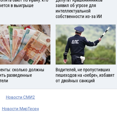
опять бьют по Ирану: кто
Депутат Крашенинников
нется в выигрыше
заявил об угрозе для
интеллектуальной
собственности из-за ИИ
енты: сколько должны
Водителей, не пропустивших
ить разведенные
пешеходов на «зебре», избавят
тели
от двойных санкций
Новости СМИ2
Новости МирТесен