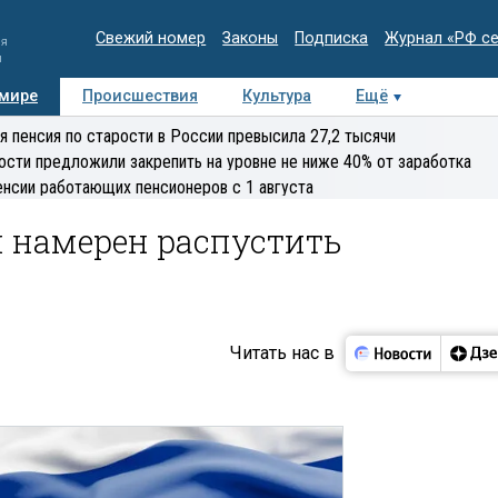
Свежий номер
Законы
Подписка
Журнал «РФ с
ия
и
 мире
Происшествия
Культура
Ещё
Медиацентр
Интервью
Колумнисты
Делова
я пенсия по старости в России превысила 27,2 тысячи
эксперт
ости предложили закрепить на уровне не ниже 40% от заработка
енсии работающих пенсионеров с 1 августа
 намерен распустить
Читать нас в