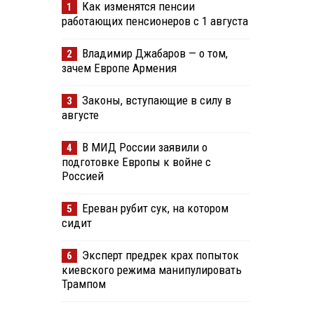
Как изменятся пенсии
1
работающих пенсионеров с 1 августа
Владимир Джабаров — о том,
2
зачем Европе Армения
Законы, вступающие в силу в
3
августе
В МИД России заявили о
4
подготовке Европы к войне с
Россией
Ереван рубит сук, на котором
5
сидит
Эксперт предрек крах попыток
6
киевского режима манипулировать
Трампом