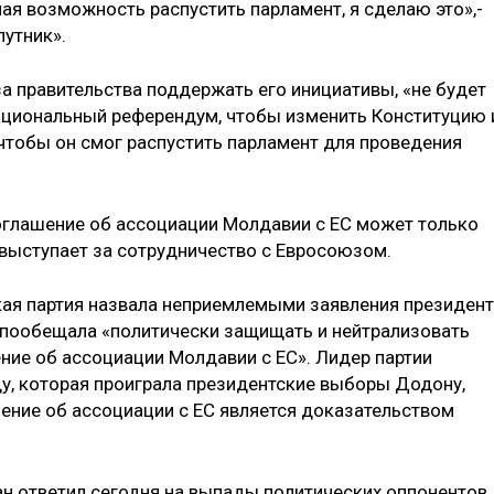
ная возможность распустить парламент, я сделаю это»,-
путник».
за правительства поддержать его инициативы, «не будет
национальный референдум, чтобы изменить Конституцию 
чтобы он смог распустить парламент для проведения
оглашение об ассоциации Молдавии с ЕС может только
выступает за сотрудничество с Евросоюзом.
я партия назвала неприемлемыми заявления президен
и пообещала «политически защищать и нейтрализовать
ие об ассоциации Молдавии с ЕС». Лидер партии
у, которая проиграла президентские выборы Додону,
шение об ассоциации с ЕС является доказательством
н ответил сегодня на выпады политических оппонентов