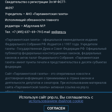
Свидетельство о регистрации Эл № ФС77-
46097
Учредитель — АНО «Парламентская газета»
Исполняющий обязанности главного
редактора — Абдуллаев М.Р.
Тел.: +7 (495) 637–69–79 E-mail:
pg@pnp.ru
«Парламентская газета» - официальное еженедельное издание
Федерального Собрания РФ. Издается с 1997 года. Учредители
газеты - Государственная Дума и Совет Федерации РФ. Официальный
публикатор федеральных конституционных законов, федеральных
законов и актов палат Федерального Собрания. «Парламентская
газета» имеет пункты печати и представительства в десяти субъектах
федерации.
Сайт «Парламентской газеты» - это оперативные новости и
достоверная информация о принимаемых в стране законах и
деятельности депутатов и сенаторов. При использовании материалов
сайта «Парламентской газеты» активная ссылка на pnp.ru
обязательна.
Используя сайт pnp.ru, Вы соглашаетесь с
На информационном ресурсе применяются
рекомендательные
использованием файлов cookie
технологии
Положение о защите персональных данных
СОГЛАСЕН