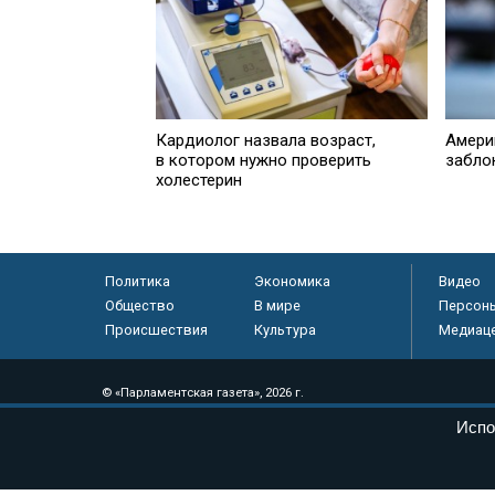
Кардиолог назвала возраст,
Амери
в котором нужно проверить
забло
холестерин
Политика
Экономика
Видео
Общество
В мире
Персон
Происшествия
Культура
Медиац
© «Парламентская газета», 2026 г.
Электронное периодическое издание «Парламентская газета» за
Испо
Федеральной службе по надзору в сфере связи, информационных
массовых коммуникаций (Роскомнадзор) 05 августа 2011 года. 1
Свидетельство о регистрации Эл № ФС77-46097