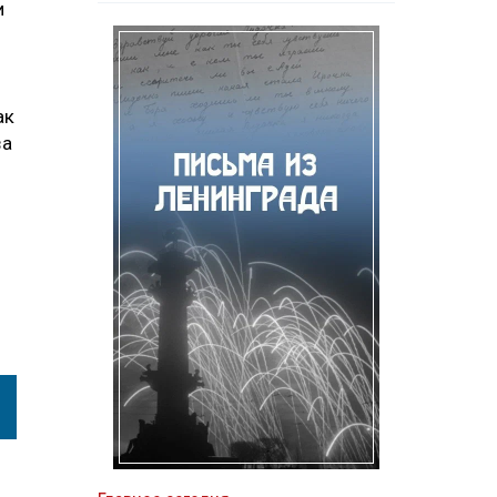
и
ак
за